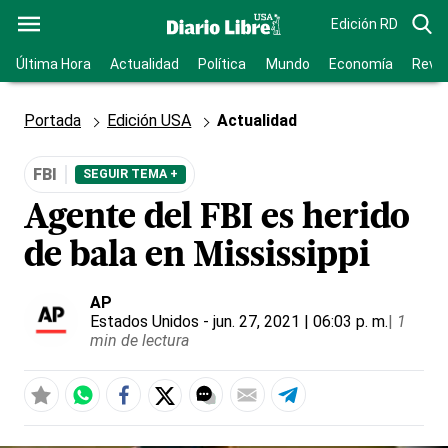
Edición RD
Última Hora
Actualidad
Política
Mundo
Economía
Revis
Portada
Edición USA
Actualidad
FBI
SEGUIR TEMA +
Agente del FBI es herido
de bala en Mississippi
AP
Estados Unidos
- jun. 27, 2021 | 06:03 p. m.
|
1
min de lectura