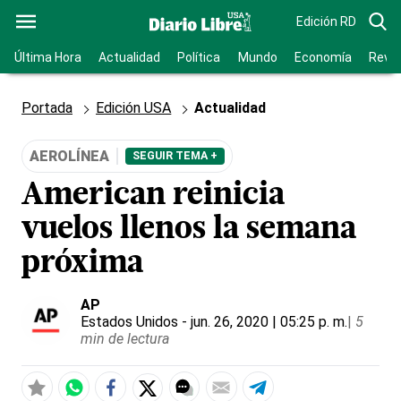
Edición RD
Última Hora
Actualidad
Política
Mundo
Economía
Revis
Portada
Edición USA
Actualidad
AEROLÍNEA
SEGUIR TEMA +
American reinicia
vuelos llenos la semana
próxima
AP
Estados Unidos
- jun. 26, 2020 | 05:25 p. m.
|
5
min de lectura