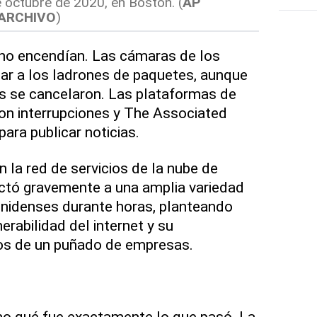
e octubre de 2020, en Boston. (
AP
 ARCHIVO
)
 no encendían. Las cámaras de los
ilar a los ladrones de paquetes, aunque
s se cancelaron. Las plataformas de
eron interrupciones y The Associated
ara publicar noticias.
n la red de servicios de la nube de
ctó gravemente a una amplia variedad
idenses durante horas, planteando
erabilidad del internet y su
os de un puñado de empresas.
ho qué fue exactamente lo que pasó. La