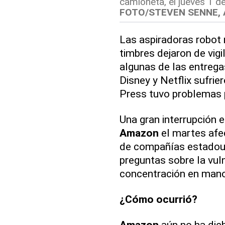
camioneta, el jueves 1 d
FOTO/STEVEN SENNE,
Las aspiradoras robot
timbres dejaron de vig
algunas de las entrega
Disney y Netflix sufri
Press tuvo problemas p
Una gran interrupción e
Amazon
el martes afe
de compañías estadoun
preguntas sobre la vuln
concentración en man
¿Cómo ocurrió?
Amazon
aún no ha dic