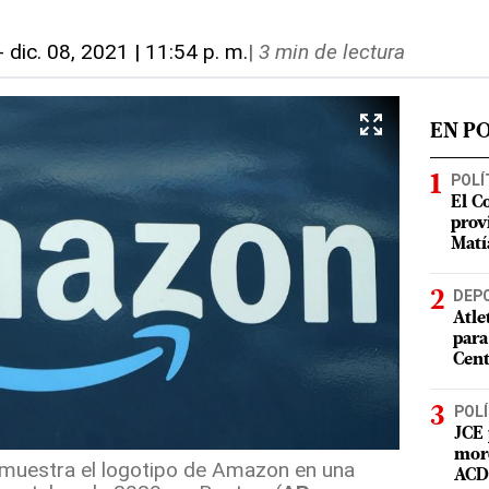
-
dic. 08, 2021 | 11:54 p. m.
|
3 min de lectura
EN P
POLÍ
El C
prov
Matí
DEP
Atle
para
Cent
POLÍ
JCE 
mord
muestra el logotipo de Amazon en una
ACD 