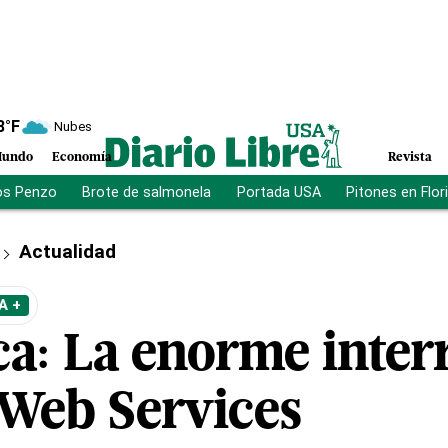
8
°F
Nubes
undo
Economía
Revista
os Penzo
Brote de salmonela
Portada USA
Pitones en Flor
Actualidad
A +
ca: La enorme inter
Web Services