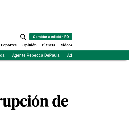
Cambiar a edición RD
Deportes
Opinión
Planeta
Videos
ida
Agente Rebecca DePaula
Adriano Espaillat
Multas a mi
rupción de