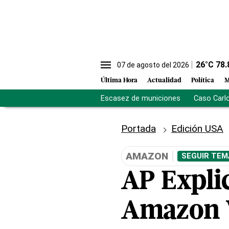
26
°C
78.
07 de agosto del 2026
Última Hora
Actualidad
Política
M
Escasez de municiones
Caso Carl
Portada
Edición USA
AMAZON
SEGUIR TEM
AP Expli
Amazon 