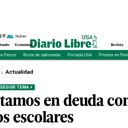
6
°F
Nubes
undo
Economía
Revista
os Penzo
Brote de salmonela
Portada USA
Pitones en Flor
Actualidad
SEGUIR TEMA +
stamos en deuda co
os escolares