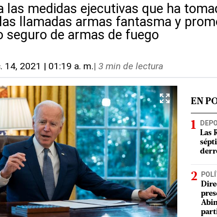
 a las medidas ejecutivas que ha toma
las llamadas armas fantasma y promo
 seguro de armas de fuego
c. 14, 2021 | 01:19 a. m.
|
3 min de lectura
EN P
DEP
Las 
sépt
derr
POLÍ
Dire
pres
Abin
part