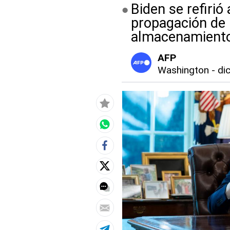
Biden se refirió
propagación de 
almacenamiento
AFP
Washington
-
di