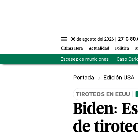
27
°C
80.
06 de agosto del 2026
Última Hora
Actualidad
Política
M
Escasez de municiones
Caso Carl
Portada
Edición USA
TIROTEOS EN EEUU
Biden: E
de tirote