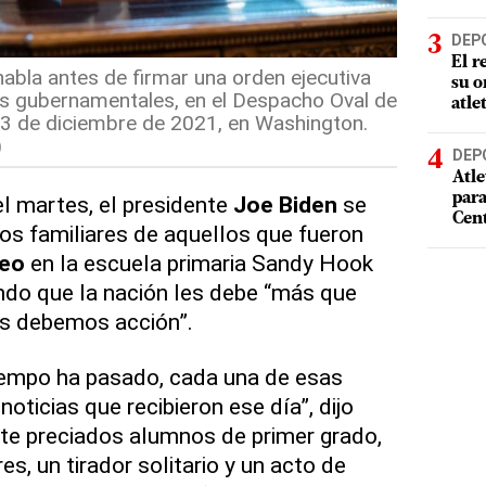
DEP
El r
habla antes de firmar una orden ejecutiva
su o
os gubernamentales, en el Despacho Oval de
atle
 13 de diciembre de 2021, en Washington.
)
DEP
Atle
par
el martes, el presidente
Joe Biden
se
Cen
los familiares de aquellos que fueron
teo
en la escuela primaria Sandy Hook
ndo que la nación les debe “más que
es debemos acción”.
iempo ha pasado, cada una de esas
oticias que recibieron ese día”, dijo
inte preciados alumnos de primer grado,
s, un tirador solitario y un acto de