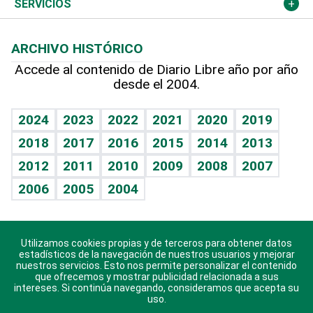
Economía personal
Podcast Arte Libre
Más deportes
Columnistas
Cambio climático
Opinión
SERVICIOS
Macroeconomía
Mi mascota
Resultados deportivos
Lecturas
Planeta
Efemérides
ARCHIVO HISTÓRICO
Hablando con el pediatra
Línea de hit
Más firmas
Hecho en casa
Cumpleaños
Accede al contenido de Diario Libre año por año
desde el 2004.
Diario de nutrición
BRV
Mundo gamer
RSS
Vida y familia
TBT Deportivo
Guía del dinero
Horóscopos
2024
2023
2022
2021
2020
2019
Eñe
2018
2017
2016
2015
2014
2013
Crucigramas
2012
2011
2010
2009
2008
2007
Celebrando la vida
2006
2005
2004
Sin complejos
En pocas palabras
Utilizamos cookies propias y de terceros para obtener datos
Descarga nuestras aplicaciones para Android, iOS y
Escuchando al corazón
estadísticos de la navegación de nuestros usuarios y mejorar
sistema Huawei.
nuestros servicios. Esto nos permite personalizar el contenido
que ofrecemos y mostrar publicidad relacionada a sus
Economía Personal
intereses. Si continúa navegando, consideramos que acepta su
uso.
Consulta Libre