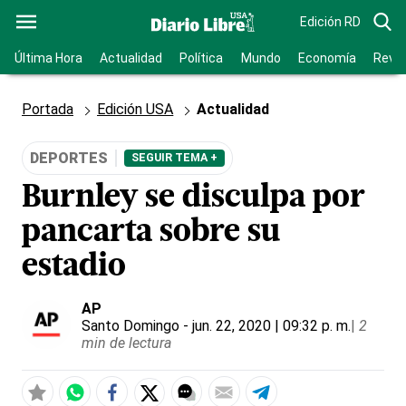
Edición RD
Última Hora
Actualidad
Política
Mundo
Economía
Revis
Portada
Edición USA
Actualidad
DEPORTES
SEGUIR TEMA +
Burnley se disculpa por
pancarta sobre su
estadio
AP
Santo Domingo
- jun. 22, 2020 | 09:32 p. m.
|
2
min de lectura