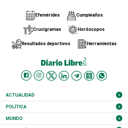
Efemérides
Cumpleaños
Crucigramas
Horóscopos
Resultados deportivos
Herramientas
ACTUALIDAD
Nacional
POLÍTICA
Ciudad
Partidos
MUNDO