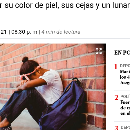
 su color de piel, sus cejas y un lunar
021 | 08:30 p. m.
|
4 min de lectura
EN P
DEP
Mari
los 
Jueg
POLÍ
Fuer
de c
en e
DEP