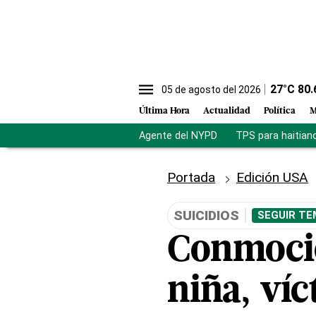
27
°C
80.
05 de agosto del 2026
Última Hora
Actualidad
Política
M
Agente del NYPD
TPS para haitian
Portada
Edición USA
SUICIDIOS
SEGUIR TE
Conmoció
niña, víc