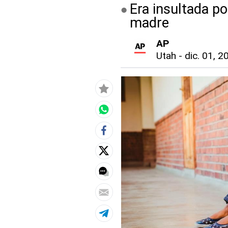
Era insultada por
madre
AP
Utah
-
dic. 01, 2