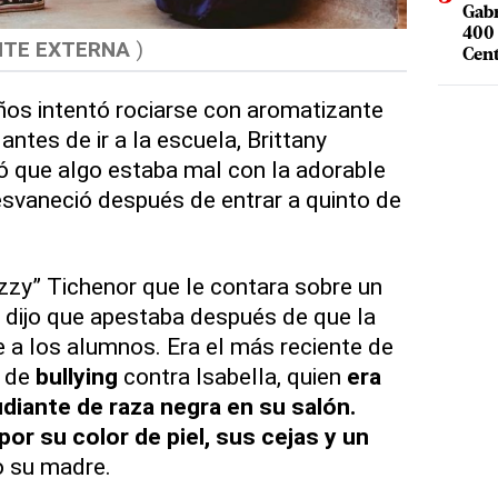
Gabr
400 
NTE EXTERNA
)
Cent
ños intentó rociarse con aromatizante
ntes de ir a la escuela, Brittany
 que algo estaba mal con la adorable
esvaneció después de entrar a quinto de
Izzy” Tichenor que le contara sobre un
e dijo que apestaba después de que la
 a los alumnos. Era el más reciente de
s de
bullying
contra Isabella, quien
era
udiante de raza negra en su salón.
por su color de piel, sus cejas y un
jo su madre.