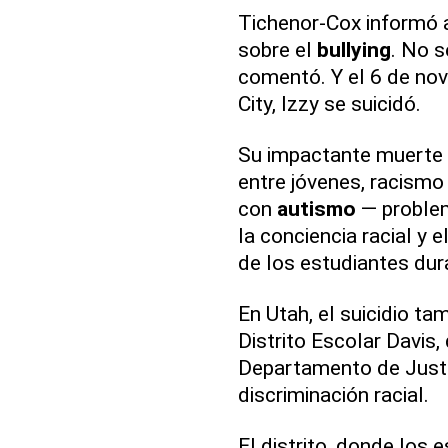
Tichenor-Cox informó a 
sobre el
bullying
. No s
comentó. Y el 6 de nov
City, Izzy se suicidó.
Su impactante muerte p
entre jóvenes, racismo 
con
autismo
— problem
la conciencia racial y 
de los estudiantes du
En Utah, el suicidio ta
Distrito Escolar Davis,
Departamento de Justi
discriminación racial.
El distrito, donde los