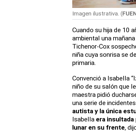
Imagen ilustrativa. (
FUE
Cuando su hija de 10 a
ambiental una mañana a
Tichenor-Cox sospechó
niña cuya sonrisa se d
primaria.
Convenció a Isabella “
niño de su salón que l
maestra pidió ducharse
una serie de incidente
autista y la única est
Isabella
era insultada 
lunar en su frente
, di