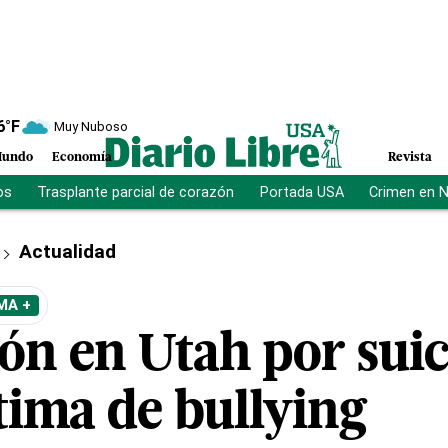
6
°F
Muy Nuboso
undo
Economía
Revista
os
Trasplante parcial de corazón
Portada USA
Crimen en 
Actualidad
MA +
n en Utah por suic
tima de bullying