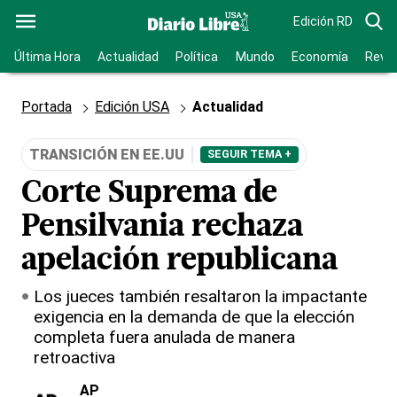
Edición RD
Última Hora
Actualidad
Política
Mundo
Economía
Revis
Portada
Edición USA
Actualidad
TRANSICIÓN EN EE.UU
SEGUIR TEMA +
Corte Suprema de
Pensilvania rechaza
apelación republicana
Los jueces también resaltaron la impactante
exigencia en la demanda de que la elección
completa fuera anulada de manera
retroactiva
AP