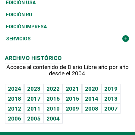
Reportajes
África
Vivienda
Buena Vida
Ciclismo
En Directo
Tecnología
Economía
EDICIÓN USA
Ocenanía
Telecom.
Sociales
Tenis
El Espía
Historia
Revista
EDICIÓN RD
Caribe
Global y variable
Novedades
Olimpismo
Noticiero Poteleche
Martes de tecnología
Deportes
EDICIÓN IMPRESA
Resto del mundo
Economía personal
Podcast Arte Libre
Más deportes
Columnistas
Cambio climático
Opinión
SERVICIOS
Macroeconomía
Mi mascota
Resultados deportivos
Lecturas
Planeta
Efemérides
ARCHIVO HISTÓRICO
Hablando con el pediatra
Línea de hit
Más firmas
Hecho en casa
Cumpleaños
Accede al contenido de Diario Libre año por año
desde el 2004.
Diario de nutrición
BRV
Mundo gamer
RSS
Vida y familia
TBT Deportivo
Guía del dinero
Horóscopos
2024
2023
2022
2021
2020
2019
Eñe
2018
2017
2016
2015
2014
2013
Crucigramas
2012
2011
2010
2009
2008
2007
Celebrando la vida
2006
2005
2004
Sin complejos
En pocas palabras