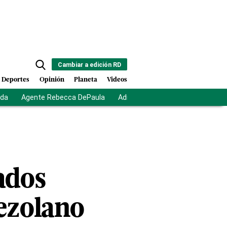
Cambiar a edición RD
Deportes
Opinión
Planeta
Videos
ida
Agente Rebecca DePaula
Adriano Espaillat
Multas a mi
ados
ezolano