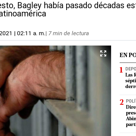
esto, Bagley había pasado décadas es
atinoamérica
 2021 | 02:11 a. m.
|
7 min de lectura
EN P
DEP
Las 
sépt
derr
POLÍ
Dire
pres
Abin
part