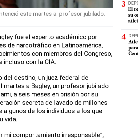
DEP
El r
tenció este martes al profesor jubilado.
su o
atle
gley fue el experto académico por
DEP
Atle
es de narcotráfico en Latinoamérica,
par
ocimientos con miembros del Congreso,
Cen
 incluso con la CIA.
 del destino, un juez federal de
 martes a Bagley, un profesor jubilado
ami, a seis meses en prisión por su
peración secreta de lavado de millones
 algunos de los individuos a los que
u vida.
r mi comportamiento irresponsable”,