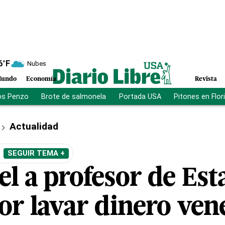
6
°F
Nubes
undo
Economía
Revista
os Penzo
Brote de salmonela
Portada USA
Pitones en Flor
Actualidad
SEGUIR TEMA +
l a profesor de Est
or lavar dinero ven