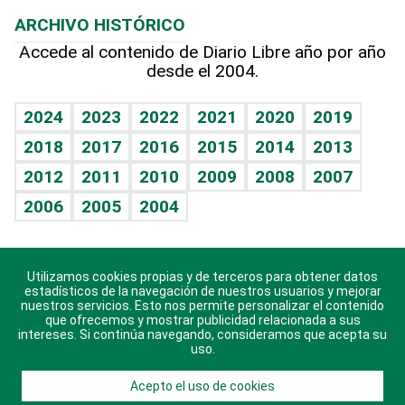
Resultados deportivos
Lecturas
Planeta
Efemérides
ARCHIVO HISTÓRICO
Hablando con el pediatra
Línea de hit
Más firmas
Hecho en casa
Cumpleaños
Accede al contenido de Diario Libre año por año
desde el 2004.
Diario de nutrición
BRV
Mundo gamer
RSS
Vida y familia
TBT Deportivo
Guía del dinero
Horóscopos
2024
2023
2022
2021
2020
2019
Eñe
2018
2017
2016
2015
2014
2013
Crucigramas
2012
2011
2010
2009
2008
2007
Celebrando la vida
2006
2005
2004
Sin complejos
En pocas palabras
Utilizamos cookies propias y de terceros para obtener datos
Descarga nuestras aplicaciones para Android, iOS y
Escuchando al corazón
estadísticos de la navegación de nuestros usuarios y mejorar
sistema Huawei.
nuestros servicios. Esto nos permite personalizar el contenido
que ofrecemos y mostrar publicidad relacionada a sus
Economía Personal
intereses. Si continúa navegando, consideramos que acepta su
uso.
Consulta Libre
Acepto el uso de cookies
© 2021 Diario Libre, todos los derechos reservados.