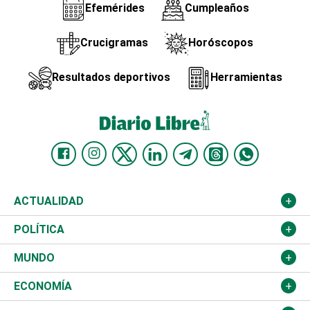
Efemérides
Cumpleaños
Crucigramas
Horóscopos
Resultados deportivos
Herramientas
ACTUALIDAD
Nacional
POLÍTICA
Ciudad
Partidos
MUNDO
Educación
JCE
Estados Unidos
ECONOMÍA