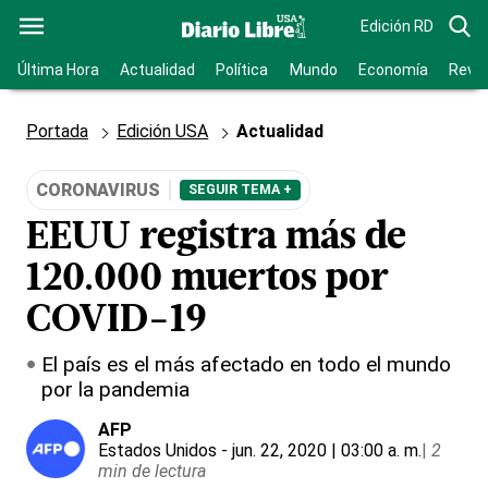
Edición RD
Última Hora
Actualidad
Política
Mundo
Economía
Revis
Portada
Edición USA
Actualidad
CORONAVIRUS
SEGUIR TEMA +
EEUU registra más de
120.000 muertos por
COVID-19
El país es el más afectado en todo el mundo
por la pandemia
AFP
Estados Unidos
- jun. 22, 2020 | 03:00 a. m.
|
2
min de lectura