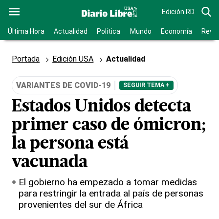
Edición RD
Última Hora
Actualidad
Política
Mundo
Economía
Revis
Portada
Edición USA
Actualidad
VARIANTES DE COVID-19
SEGUIR TEMA +
Estados Unidos detecta
primer caso de ómicron;
la persona está
vacunada
El gobierno ha empezado a tomar medidas
para restringir la entrada al país de personas
provenientes del sur de África