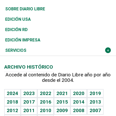
José Boquete
Asia
Consumo
Belleza
Golf
De buena tinta
Clima
Mundo
SOBRE DIARIO LIBRE
Reportajes
África
Vivienda
Buena Vida
Ciclismo
En Directo
Tecnología
Economía
EDICIÓN USA
Ocenanía
Telecom.
Sociales
Tenis
El Espía
Historia
Revista
EDICIÓN RD
Caribe
Global y variable
Novedades
Olimpismo
Noticiero Poteleche
Martes de tecnología
Deportes
EDICIÓN IMPRESA
Resto del mundo
Economía personal
Podcast Arte Libre
Más deportes
Columnistas
Cambio climático
Opinión
SERVICIOS
Macroeconomía
Mi mascota
Resultados deportivos
Lecturas
Planeta
Efemérides
ARCHIVO HISTÓRICO
Hablando con el pediatra
Línea de hit
Más firmas
Hecho en casa
Cumpleaños
Accede al contenido de Diario Libre año por año
desde el 2004.
Diario de nutrición
BRV
Mundo gamer
RSS
Vida y familia
TBT Deportivo
Guía del dinero
Horóscopos
2024
2023
2022
2021
2020
2019
Eñe
2018
2017
2016
2015
2014
2013
Crucigramas
2012
2011
2010
2009
2008
2007
Celebrando la vida