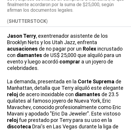
finalmente acordaron por la suma de $25,000, según
afirman los documentos legales.
(
SHUTTERSTOCK
)
Jason Terry
, exentrenador asistente de los
Brooklyn Nets y los Utah Jazz, enfrenta
acusaciones
de no pagar por un
Rolex
incrustado
con
diamantes
de US$ 25,000 que alquiló para un
evento y luego acordó
comprar
a un joyero de
celebridades.
La demanda, presentada en la
Corte Suprema
de
Manhattan, detalla que Terry alquiló este elegante
reloj
de acero inoxidable con
diamantes
de 23.5
quilates al famoso joyero de Nueva York, Eric
Mavachev, conocido profesionalmente como Eric
Mavani y apodado "Eric Da Jeweler". Este vistoso
reloj
fue prestado por Terry para su uso en la
discoteca
Drai's en Las Vegas durante la liga de