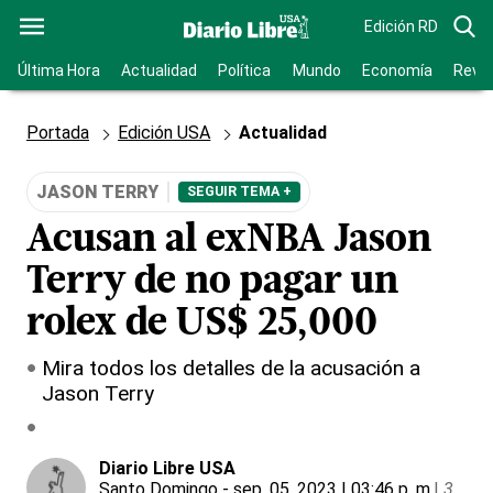
Edición RD
Última Hora
Actualidad
Política
Mundo
Economía
Revis
Portada
Edición USA
Actualidad
JASON TERRY
SEGUIR TEMA +
Acusan al exNBA Jason
Terry de no pagar un
rolex de US$ 25,000
Mira todos los detalles de la acusación a
Jason Terry
Diario Libre USA
Santo Domingo
- sep. 05, 2023 | 03:46 p. m.
|
3