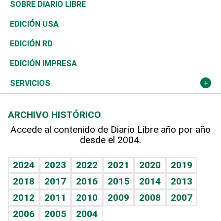
José Boquete
Asia
Consumo
Belleza
Golf
De buena tinta
Clima
Mundo
SOBRE DIARIO LIBRE
Reportajes
África
Vivienda
Buena Vida
Ciclismo
En Directo
Tecnología
Economía
EDICIÓN USA
Ocenanía
Telecom.
Sociales
Tenis
El Espía
Historia
Revista
EDICIÓN RD
Caribe
Global y variable
Novedades
Olimpismo
Noticiero Poteleche
Martes de tecnología
Deportes
EDICIÓN IMPRESA
Resto del mundo
Economía personal
Podcast Arte Libre
Más deportes
Columnistas
Cambio climático
Opinión
SERVICIOS
Macroeconomía
Mi mascota
Resultados deportivos
Lecturas
Planeta
Efemérides
ARCHIVO HISTÓRICO
Hablando con el pediatra
Línea de hit
Más firmas
Hecho en casa
Cumpleaños
Accede al contenido de Diario Libre año por año
desde el 2004.
Diario de nutrición
BRV
Mundo gamer
RSS
Vida y familia
TBT Deportivo
Guía del dinero
Horóscopos
2024
2023
2022
2021
2020
2019
Eñe
2018
2017
2016
2015
2014
2013
Crucigramas
2012
2011
2010
2009
2008
2007
Celebrando la vida
2006
2005
2004
Sin complejos