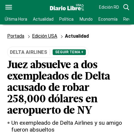
Edición RD
Última Hora
Actualidad
Política
Mundo
Economía
Revis
Portada
Edición USA
Actualidad
DELTA AIRLINES
SEGUIR TEMA +
Juez absuelve a dos
exempleados de Delta
acusado de robar
258,000 dólares en
aeropuerto de NY
Un exempleado de Delta Airlines y su amigo
fueron absueltos