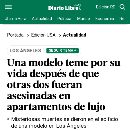
Edición RD
Última Hora
Actualidad
Política
Mundo
Economía
Revis
Portada
Edición USA
Actualidad
LOS ÁNGELES
SEGUIR TEMA +
Una modelo teme por su
vida después de que
otras dos fueran
asesinadas en
apartamentos de lujo
Misteriosas muertes se dieron en el edificio
de una modelo en Los Ángeles