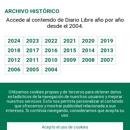
Macroeconomía
Mi mascota
Resultados deportivos
Lecturas
Planeta
Efemérides
ARCHIVO HISTÓRICO
Hablando con el pediatra
Línea de hit
Más firmas
Hecho en casa
Cumpleaños
Accede al contenido de Diario Libre año por año
desde el 2004.
Diario de nutrición
BRV
Mundo gamer
RSS
Vida y familia
TBT Deportivo
Guía del dinero
Horóscopos
2024
2023
2022
2021
2020
2019
Eñe
2018
2017
2016
2015
2014
2013
Crucigramas
2012
2011
2010
2009
2008
2007
Celebrando la vida
2006
2005
2004
Sin complejos
En pocas palabras
Utilizamos cookies propias y de terceros para obtener datos
Descarga nuestras aplicaciones para Android, iOS y
Escuchando al corazón
estadísticos de la navegación de nuestros usuarios y mejorar
sistema Huawei.
nuestros servicios. Esto nos permite personalizar el contenido
que ofrecemos y mostrar publicidad relacionada a sus
Economía Personal
intereses. Si continúa navegando, consideramos que acepta su
uso.
Consulta Libre
Acepto el uso de cookies