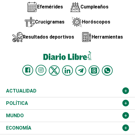
Efemérides
Cumpleaños
Crucigramas
Horóscopos
Resultados deportivos
Herramientas
ACTUALIDAD
Nacional
POLÍTICA
Ciudad
Partidos
MUNDO
Educación
JCE
Estados Unidos
ECONOMÍA