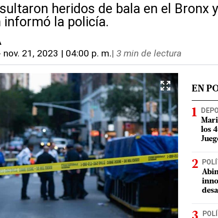
ultaron heridos de bala en el Bronx 
informó la policía.
A
-
nov. 21, 2023 | 04:00 p. m.
|
3 min de lectura
EN P
DEP
Mari
los 
Jueg
POLÍ
Abin
inno
desa
POLÍ