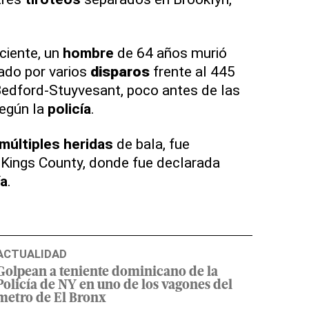
ciente, un
hombre
de 64 años murió
ado por varios
disparo
s
frente al 445
 Bedford-Stuyvesant, poco antes de las
según la
policía
.
múltiples
heridas
de bala, fue
 Kings County, donde fue declarada
ía
.
ACTUALIDAD
Golpean a teniente dominicano de la
Policía de NY en uno de los vagones del
metro de El Bronx