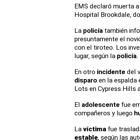
EMS declaró muerta a la
Hospital Brookdale, do
La
policía
también inf
presuntamente el novio
con el tiroteo. Los in
lugar, según la
policía
.
En otro
incidente
del v
disparo
en la espalda 
Lots en Cypress Hills a
El
adolescente
fue em
compañeros y luego
h
La
víctima
fue traslad
estable
, según las au