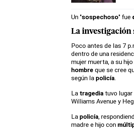
Un "
sospechoso
" fue
La
investigación
Poco antes de las 7 p.
dentro de una residenc
mujer muerta, a su hijo
hombre
que se cree que
según la
policía
.
La
tragedia
tuvo lugar 
Williams Avenue y Heg
La
policía
, respondien
madre e hijo con
múlti