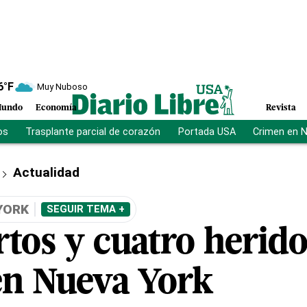
6
°F
Muy Nuboso
undo
Economía
Revista
os
Trasplante parcial de corazón
Portada USA
Crimen en 
Actualidad
YORK
SEGUIR TEMA +
tos y cuatro herido
 en Nueva York