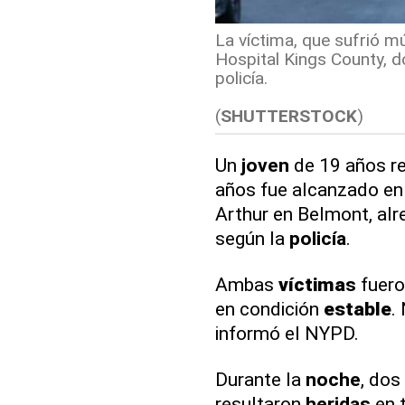
La víctima, que sufrió mú
Hospital Kings County, d
policía.
(
SHUTTERSTOCK
)
Un
joven
de 19 años re
años fue alcanzado en l
Arthur en Belmont, alr
según la
policía
.
Ambas
víctima
s
fuero
en condición
estable
.
informó el NYPD.
Durante la
noche
, dos
resultaron
heridas
en 