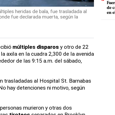
Fuer
de c
ltiples heridas de bala, fue trasladada al
en e
onde fue declarada muerta, según la
cibió
múltiples
disparo
s
y otro de 22
a axila en la cuadra 2,300 de la avenida
ededor de las 9:15 a.m. del sábado,
n trasladadas al Hospital St. Barnabas
 No hay detenciones ni motivo, según
 personas murieron y otras dos
tres
tiroteos
separados en Brooklyn,