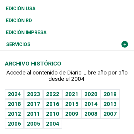
Reportajes
África
Vivienda
Buena Vida
Ciclismo
En Directo
Tecnología
Economía
EDICIÓN USA
Ocenanía
Telecom.
Sociales
Tenis
El Espía
Historia
Revista
EDICIÓN RD
Caribe
Global y variable
Novedades
Olimpismo
Noticiero Poteleche
Martes de tecnología
Deportes
EDICIÓN IMPRESA
Resto del mundo
Economía personal
Podcast Arte Libre
Más deportes
Columnistas
Cambio climático
Opinión
SERVICIOS
Macroeconomía
Mi mascota
Resultados deportivos
Lecturas
Planeta
Efemérides
ARCHIVO HISTÓRICO
Hablando con el pediatra
Línea de hit
Más firmas
Hecho en casa
Cumpleaños
Accede al contenido de Diario Libre año por año
desde el 2004.
Diario de nutrición
BRV
Mundo gamer
RSS
Vida y familia
TBT Deportivo
Guía del dinero
Horóscopos
2024
2023
2022
2021
2020
2019
Eñe
2018
2017
2016
2015
2014
2013
Crucigramas
2012
2011
2010
2009
2008
2007
Celebrando la vida
2006
2005
2004
Sin complejos