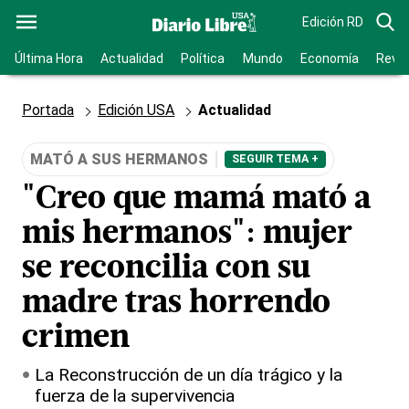
Edición RD
Última Hora
Actualidad
Política
Mundo
Economía
Revis
Portada
Edición USA
Actualidad
MATÓ A SUS HERMANOS
SEGUIR TEMA +
"Creo que mamá mató a
mis hermanos": mujer
se reconcilia con su
madre tras horrendo
crimen
La Reconstrucción de un día trágico y la
fuerza de la supervivencia