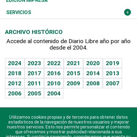
Deportes
EDICIÓN IMPRESA
Resto del mundo
Economía personal
Podcast Arte Libre
Más deportes
Columnistas
Cambio climático
Opinión
SERVICIOS
Macroeconomía
Mi mascota
Resultados deportivos
Lecturas
Planeta
Efemérides
ARCHIVO HISTÓRICO
Hablando con el pediatra
Línea de hit
Más firmas
Hecho en casa
Cumpleaños
Accede al contenido de Diario Libre año por año
desde el 2004.
Diario de nutrición
BRV
Mundo gamer
RSS
Vida y familia
TBT Deportivo
Guía del dinero
Horóscopos
2024
2023
2022
2021
2020
2019
Eñe
2018
2017
2016
2015
2014
2013
Crucigramas
2012
2011
2010
2009
2008
2007
Celebrando la vida
2006
2005
2004
Sin complejos
En pocas palabras
Utilizamos cookies propias y de terceros para obtener datos
Descarga nuestras aplicaciones para Android, iOS y
Escuchando al corazón
estadísticos de la navegación de nuestros usuarios y mejorar
sistema Huawei.
nuestros servicios. Esto nos permite personalizar el contenido
que ofrecemos y mostrar publicidad relacionada a sus
Economía Personal
intereses. Si continúa navegando, consideramos que acepta su