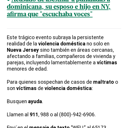
dominicana, su esposo e hijo en NY,
afirma que "escuchaba voces"
Este trágico evento subraya la persistente
realidad de la
violencia doméstica
no solo en
Nueva Jersey
sino también en áreas cercanas,
afectando a familias, compañeros de vivienda y
parejas, incluyendo lamentablemente a
víctimas
menores de edad.
Para quienes sospechan de casos de
maltrato
o
son
víctimas
de
violencia doméstica
:
Busquen
ayuda
.
Llamen al
911
, 988 o al (800)-942-6906.
Envi´en el
mensaje de texto
“WELL” al 65173.