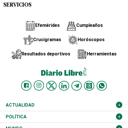
SERVICIOS
Efemérides
Cumpleaños
Crucigramas
Horóscopos
Resultados deportivos
Herramientas
ACTUALIDAD
Nacional
POLÍTICA