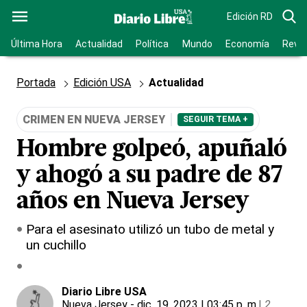
Edición RD
Última Hora
Actualidad
Política
Mundo
Economía
Revis
Portada
Edición USA
Actualidad
CRIMEN EN NUEVA JERSEY
SEGUIR TEMA +
Hombre golpeó, apuñaló
y ahogó a su padre de 87
años en Nueva Jersey
Para el asesinato utilizó un tubo de metal y
un cuchillo
Diario Libre USA
Nueva Jersey
- dic. 19, 2023 | 03:45 p. m.
|
2