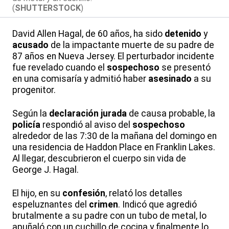
(
SHUTTERSTOCK
)
David Allen Hagal, de 60 años, ha sido
detenido
y
acusado
de la impactante muerte de su padre de
87 años en Nueva Jersey. El perturbador incidente
fue revelado cuando el
sospechoso
se presentó
en una comisaría y admitió haber
asesinado
a su
progenitor.
Según la
declaración jurada
de causa probable, la
policía
respondió al aviso del
sospechoso
alrededor de las 7:30 de la mañana del domingo en
una residencia de Haddon Place en Franklin Lakes.
Al llegar, descubrieron el cuerpo sin vida de
George J. Hagal.
El hijo, en su
confesión
, relató los detalles
espeluznantes del
crimen
. Indicó que agredió
brutalmente a su padre con un tubo de metal, lo
apuñaló con un cuchillo de cocina y finalmente lo