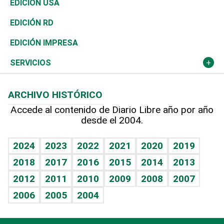
Vivienda
Buena Vida
Ciclismo
En Directo
Tecnología
Economía
EDICIÓN USA
Ocenanía
Telecom.
Sociales
Tenis
El Espía
Historia
Revista
EDICIÓN RD
Caribe
Global y variable
Novedades
Olimpismo
Noticiero Poteleche
Martes de tecnología
Deportes
EDICIÓN IMPRESA
Resto del mundo
Economía personal
Podcast Arte Libre
Más deportes
Columnistas
Cambio climático
Opinión
SERVICIOS
Macroeconomía
Mi mascota
Resultados deportivos
Lecturas
Planeta
Efemérides
ARCHIVO HISTÓRICO
Hablando con el pediatra
Línea de hit
Más firmas
Hecho en casa
Cumpleaños
Accede al contenido de Diario Libre año por año
desde el 2004.
Diario de nutrición
BRV
Mundo gamer
RSS
Vida y familia
TBT Deportivo
Guía del dinero
Horóscopos
2024
2023
2022
2021
2020
2019
Eñe
2018
2017
2016
2015
2014
2013
Crucigramas
2012
2011
2010
2009
2008
2007
Celebrando la vida
2006
2005
2004
Sin complejos
En pocas palabras