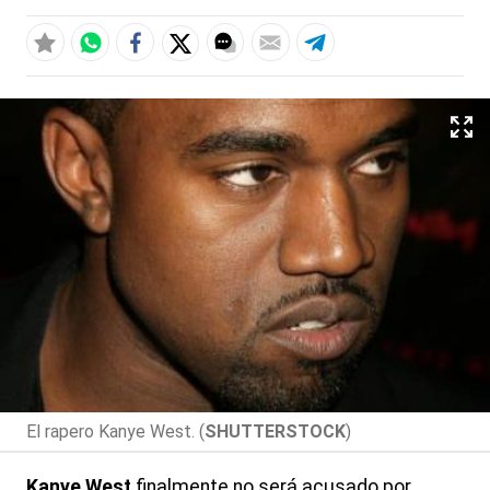
El rapero Kanye West. (
SHUTTERSTOCK
)
Kanye West
finalmente no será acusado por