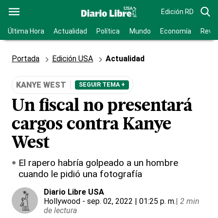
Edición RD
Última Hora
Actualidad
Política
Mundo
Economía
Revis
Portada
Edición USA
Actualidad
KANYE WEST
SEGUIR TEMA +
Un fiscal no presentará
cargos contra Kanye
West
El rapero habría golpeado a un hombre
cuando le pidió una fotografía
Diario Libre USA
Hollywood
- sep. 02, 2022 | 01:25 p. m.
|
2 min
de lectura