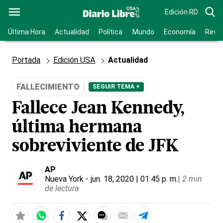
Edición RD
Última Hora
Actualidad
Política
Mundo
Economía
Revis
Portada
Edición USA
Actualidad
FALLECIMIENTO
SEGUIR TEMA +
Fallece Jean Kennedy,
última hermana
sobreviviente de JFK
AP
Nueva York
- jun. 18, 2020 | 01:45 p. m.
|
2 min
de lectura