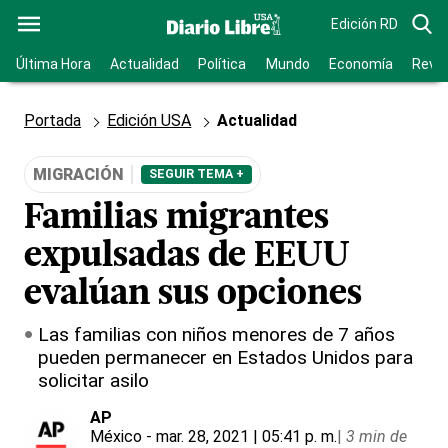
Edición RD
Última Hora
Actualidad
Política
Mundo
Economía
Revis
Portada
Edición USA
Actualidad
MIGRACIÓN
SEGUIR TEMA +
Familias migrantes
expulsadas de EEUU
evalúan sus opciones
Las familias con niños menores de 7 años
pueden permanecer en Estados Unidos para
solicitar asilo
AP
México
- mar. 28, 2021 | 05:41 p. m.
|
3 min de