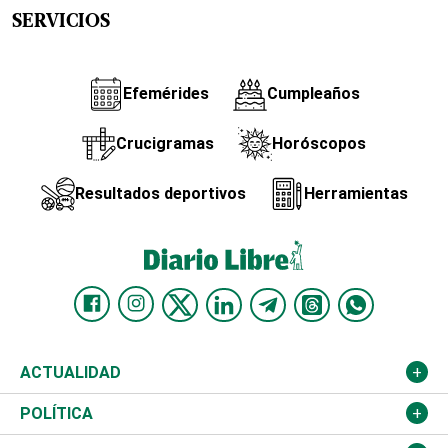
SERVICIOS
Efemérides
Cumpleaños
Crucigramas
Horóscopos
Resultados deportivos
Herramientas
ACTUALIDAD
Nacional
POLÍTICA