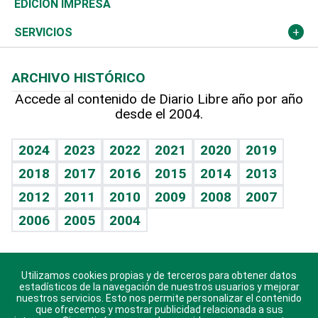
Global y variable
Novedades
Olimpismo
Noticiero Poteleche
Martes de tecnología
Deportes
EDICIÓN IMPRESA
Resto del mundo
Economía personal
Podcast Arte Libre
Más deportes
Columnistas
Cambio climático
Opinión
SERVICIOS
Macroeconomía
Mi mascota
Resultados deportivos
Lecturas
Planeta
Efemérides
ARCHIVO HISTÓRICO
Hablando con el pediatra
Línea de hit
Más firmas
Hecho en casa
Cumpleaños
Accede al contenido de Diario Libre año por año
desde el 2004.
Diario de nutrición
BRV
Mundo gamer
RSS
Vida y familia
TBT Deportivo
Guía del dinero
Horóscopos
2024
2023
2022
2021
2020
2019
Eñe
2018
2017
2016
2015
2014
2013
Crucigramas
2012
2011
2010
2009
2008
2007
Celebrando la vida
2006
2005
2004
Sin complejos
En pocas palabras
Utilizamos cookies propias y de terceros para obtener datos
Descarga nuestras aplicaciones para Android, iOS y
Escuchando al corazón
estadísticos de la navegación de nuestros usuarios y mejorar
sistema Huawei.
nuestros servicios. Esto nos permite personalizar el contenido
que ofrecemos y mostrar publicidad relacionada a sus
Economía Personal