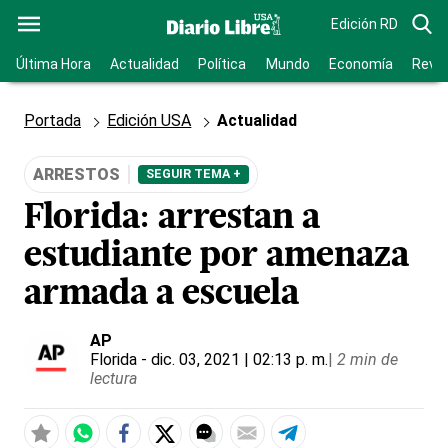
Edición RD
Última Hora
Actualidad
Política
Mundo
Economía
Revis
Portada
Edición USA
Actualidad
ARRESTOS
SEGUIR TEMA +
Florida: arrestan a
estudiante por amenaza
armada a escuela
AP
Florida
- dic. 03, 2021 | 02:13 p. m.
|
2 min de
lectura