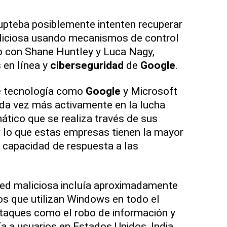
upteba posiblemente intenten recuperar
aliciosa usando mecanismos de control
o con Shane Huntley y Luca Nagy,
 en línea y
ciberseguridad
de
Google
.
e tecnología como
Google
y Microsoft
ada vez más activamente en la lucha
ático que se realiza través de sus
r lo que estas empresas tienen la mayor
 capacidad de respuesta a las
red maliciosa incluía aproximadamente
vos que utilizan Windows en todo el
aques como el robo de información y
gía a usuarios en Estados Unidos, India,