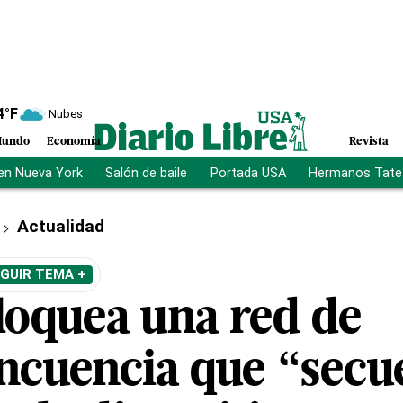
4
°F
Nubes
undo
Economía
Revista
en Nueva York
Salón de baile
Portada USA
Hermanos Tate
Actualidad
GUIR TEMA +
loquea una red de
incuencia que “secu