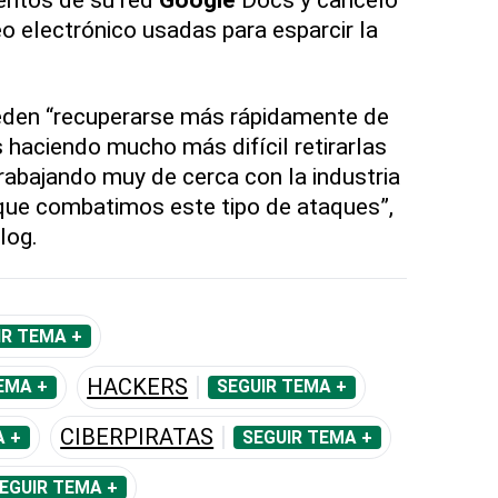
o electrónico usadas para esparcir la
ueden “recuperarse más rápidamente de
 haciendo mucho más difícil retirarlas
rabajando muy de cerca con la industria
z que combatimos este tipo de ataques”,
log.
IR TEMA +
HACKERS
EMA +
SEGUIR TEMA +
CIBERPIRATAS
A +
SEGUIR TEMA +
EGUIR TEMA +