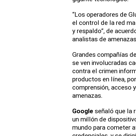
“Los operadores de Gl
el control de la red m
y respaldo”, de acuerd
analistas de amenazas
Grandes compañías d
se ven involucradas c
contra el crimen inform
productos en línea, po
comprensión, acceso y
amenazas.
Google
señaló que la 
un millón de dispositi
mundo para cometer at
credenciales, y se diri