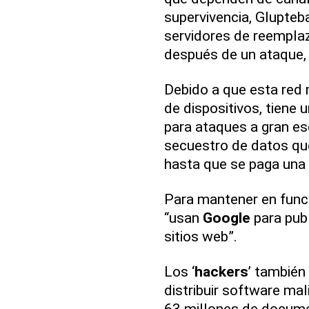
supervivencia, Glupteb
servidores de reemplaz
después de un ataque
Debido a que esta red m
de dispositivos, tiene
para ataques a gran es
secuestro de datos que
hasta que se paga una 
Para mantener en funci
“usan
Google
para publ
sitios web”.
Los ‘
hackers
’ también
distribuir software mal
63 millones de docum