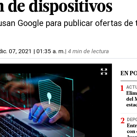
 de dispositivos
usan Google para publicar ofertas de t
dic. 07, 2021 | 01:35 a. m.
|
4 min de lectura
EN P
ACT
Elim
del 
esta
DEP
Entr
con 