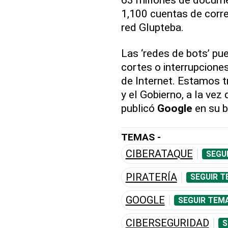
1,100 cuentas de corre
red Glupteba.
Las ‘redes de bots’ p
cortes o interrupciones
de Internet. Estamos t
y el Gobierno, a la ve
publicó
Google
en su b
TEMAS -
CIBERATAQUE
SEGU
PIRATERÍA
SEGUIR T
GOOGLE
SEGUIR TEM
CIBERSEGURIDAD
S