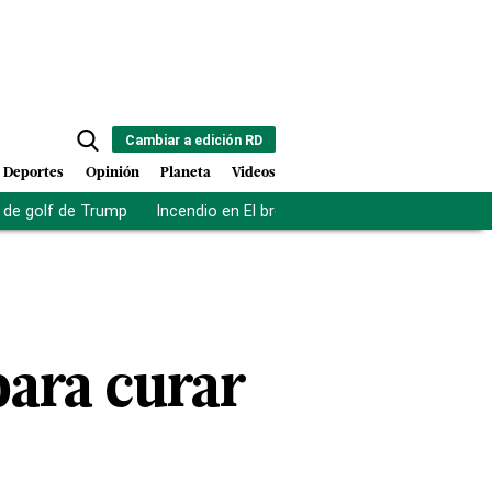
Cambiar a edición RD
Deportes
Opinión
Planeta
Videos
de golf de Trump
Incendio en El bronx
Muerte asistida en NY
ara curar