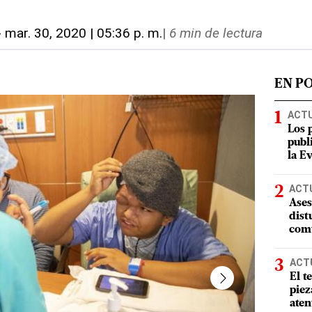
-
mar. 30, 2020 | 05:36 p. m.
|
6 min de lectura
EN P
ACT
Los 
publ
la E
ACT
Ases
dist
comu
ACT
El t
piez
aten