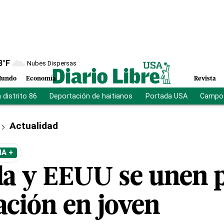
8
°F
Nubes Dispersas
undo
Economía
Revista
distrito 86
Deportación de haitianos
Portada USA
Campo 
Actualidad
A +
a y EEUU se unen p
ción en joven