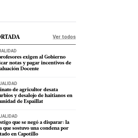
Ver todos
ORTADA
UALIDAD
profesores exigen al Gobierno
icar notas y pagar incentivos de
valuación Docente
UALIDAD
inato de agricultor desata
urbios y desalojo de haitianos en
nidad de Espaillat
UALIDAD
estigo que se negó a disparar: la
a que sostuvo una condena por
tado en Capotillo