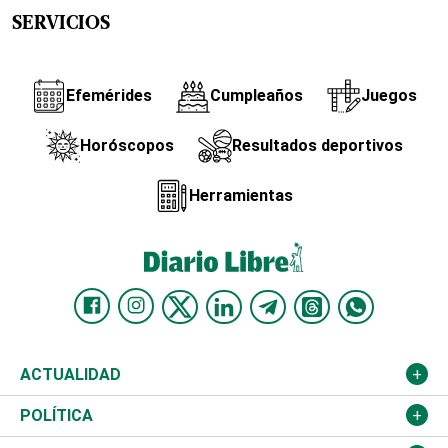
SERVICIOS
Efemérides
Cumpleaños
Juegos
Horóscopos
Resultados deportivos
Herramientas
ACTUALIDAD
Nacional
POLÍTICA