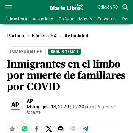
Edición RD
Última Hora
Actualidad
Política
Mundo
Economía
Revis
Portada
Edición USA
Actualidad
INMIGRANTES
SEGUIR TEMA +
Inmigrantes en el limbo
por muerte de familiares
por COVID
AP
Miami
- jun. 18, 2020 | 02:20 p. m.
|
8 min de
lectura