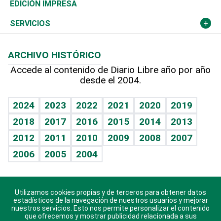
Caribe
Global y variable
Novedades
Olimpismo
Noticiero Poteleche
Martes de tecnología
Deportes
EDICIÓN IMPRESA
Resto del mundo
Economía personal
Podcast Arte Libre
Más deportes
Columnistas
Cambio climático
Opinión
SERVICIOS
Macroeconomía
Mi mascota
Resultados deportivos
Lecturas
Planeta
Efemérides
ARCHIVO HISTÓRICO
Hablando con el pediatra
Línea de hit
Más firmas
Hecho en casa
Cumpleaños
Accede al contenido de Diario Libre año por año
desde el 2004.
Diario de nutrición
BRV
Mundo gamer
RSS
Vida y familia
TBT Deportivo
Guía del dinero
Horóscopos
2024
2023
2022
2021
2020
2019
Eñe
2018
2017
2016
2015
2014
2013
Juegos
2012
2011
2010
2009
2008
2007
Celebrando la vida
2006
2005
2004
Sin complejos
En pocas palabras
Utilizamos cookies propias y de terceros para obtener datos
Descarga nuestras aplicaciones para Android, iOS y
Escuchando al corazón
estadísticos de la navegación de nuestros usuarios y mejorar
sistema Huawei.
nuestros servicios. Esto nos permite personalizar el contenido
que ofrecemos y mostrar publicidad relacionada a sus
Economía Personal