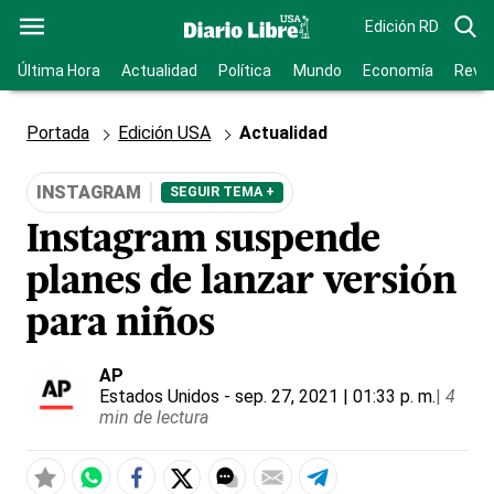
Edición RD
Última Hora
Actualidad
Política
Mundo
Economía
Revis
Portada
Edición USA
Actualidad
INSTAGRAM
SEGUIR TEMA +
Instagram suspende
planes de lanzar versión
para niños
AP
Estados Unidos
- sep. 27, 2021 | 01:33 p. m.
|
4
min de lectura