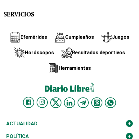
SERVICIOS
Efemérides
Cumpleaños
Juegos
Horóscopos
Resultados deportivos
Herramientas
ACTUALIDAD
Nacional
POLÍTICA