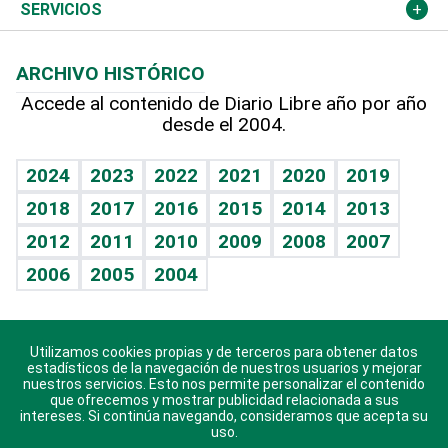
Resto del mundo
Economía personal
Podcast Arte Libre
Más deportes
Columnistas
Cambio climático
Opinión
SERVICIOS
Macroeconomía
Mi mascota
Resultados deportivos
Lecturas
Planeta
Efemérides
ARCHIVO HISTÓRICO
Hablando con el pediatra
Línea de hit
Más firmas
Hecho en casa
Cumpleaños
Accede al contenido de Diario Libre año por año
desde el 2004.
Diario de nutrición
BRV
Mundo gamer
RSS
Vida y familia
TBT Deportivo
Guía del dinero
Horóscopos
2024
2023
2022
2021
2020
2019
Eñe
2018
2017
2016
2015
2014
2013
Crucigramas
2012
2011
2010
2009
2008
2007
Celebrando la vida
2006
2005
2004
Sin complejos
En pocas palabras
Utilizamos cookies propias y de terceros para obtener datos
Descarga nuestras aplicaciones para Android, iOS y
Escuchando al corazón
estadísticos de la navegación de nuestros usuarios y mejorar
sistema Huawei.
nuestros servicios. Esto nos permite personalizar el contenido
que ofrecemos y mostrar publicidad relacionada a sus
Economía Personal
intereses. Si continúa navegando, consideramos que acepta su
uso.
Consulta Libre