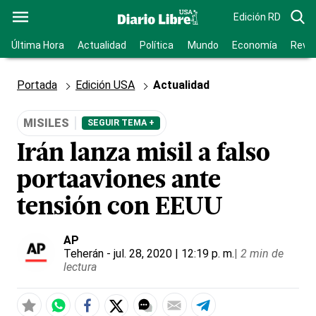
Edición RD
Última Hora
Actualidad
Política
Mundo
Economía
Revis
Portada
Edición USA
Actualidad
MISILES
SEGUIR TEMA +
Irán lanza misil a falso
portaaviones ante
tensión con EEUU
AP
Teherán
- jul. 28, 2020 | 12:19 p. m.
|
2 min de
lectura