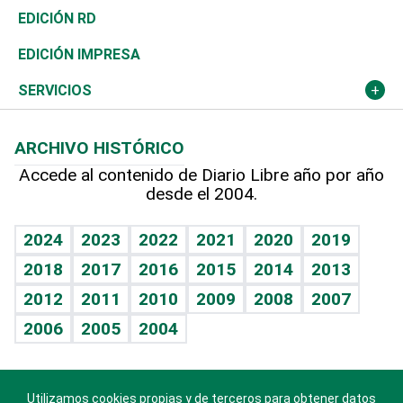
Ocenanía
Telecom.
Sociales
Tenis
El Espía
Historia
Revista
EDICIÓN RD
Caribe
Global y variable
Novedades
Olimpismo
Noticiero Poteleche
Martes de tecnología
Deportes
EDICIÓN IMPRESA
Resto del mundo
Economía personal
Podcast Arte Libre
Más deportes
Columnistas
Cambio climático
Opinión
SERVICIOS
Macroeconomía
Mi mascota
Resultados deportivos
Lecturas
Planeta
Efemérides
ARCHIVO HISTÓRICO
Hablando con el pediatra
Línea de hit
Más firmas
Hecho en casa
Cumpleaños
Accede al contenido de Diario Libre año por año
desde el 2004.
Diario de nutrición
BRV
Mundo gamer
RSS
Vida y familia
TBT Deportivo
Guía del dinero
Horóscopos
2024
2023
2022
2021
2020
2019
Eñe
2018
2017
2016
2015
2014
2013
Crucigramas
2012
2011
2010
2009
2008
2007
Celebrando la vida
2006
2005
2004
Sin complejos
En pocas palabras
Utilizamos cookies propias y de terceros para obtener datos