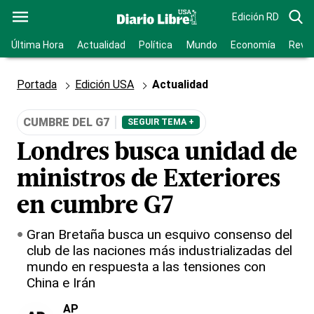
Edición RD
Última Hora
Actualidad
Política
Mundo
Economía
Revis
Portada
Edición USA
Actualidad
CUMBRE DEL G7
SEGUIR TEMA +
Londres busca unidad de
ministros de Exteriores
en cumbre G7
Gran Bretaña busca un esquivo consenso del
club de las naciones más industrializadas del
mundo en respuesta a las tensiones con
China e Irán
AP