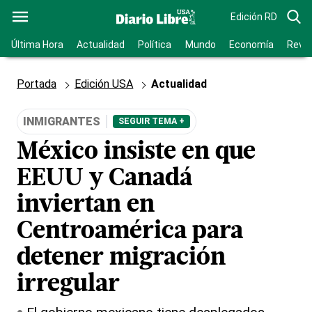
Edición RD
Última Hora
Actualidad
Política
Mundo
Economía
Revis
Portada
Edición USA
Actualidad
INMIGRANTES
SEGUIR TEMA +
México insiste en que
EEUU y Canadá
inviertan en
Centroamérica para
detener migración
irregular