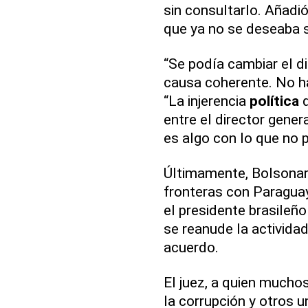
sin consultarlo. Añadi
que ya no se deseaba s
“Se podía cambiar el d
causa coherente. No ha
“La injerencia
política
q
entre el director gener
es algo con lo que no 
Últimamente, Bolsonaro
fronteras con Paraguay
el presidente brasileñ
se reanude la activid
acuerdo.
El juez, a quien mucho
la corrupción y otros u