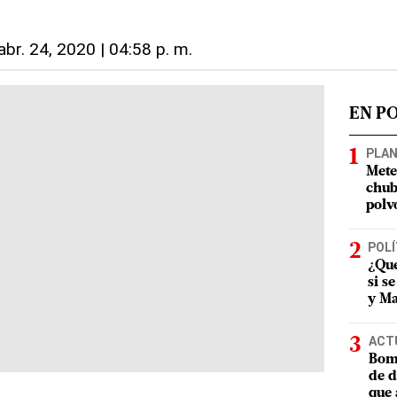
abr. 24, 2020 | 04:58 p. m.
EN P
PLA
Mete
chub
polv
POLÍ
¿Qué
si s
y Ma
ACT
Bomb
de d
que 