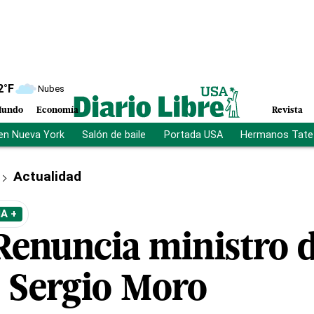
2
°F
Nubes
undo
Economía
Revista
en Nueva York
Salón de baile
Portada USA
Hermanos Tate
Actualidad
A +
Renuncia ministro d
o Sergio Moro