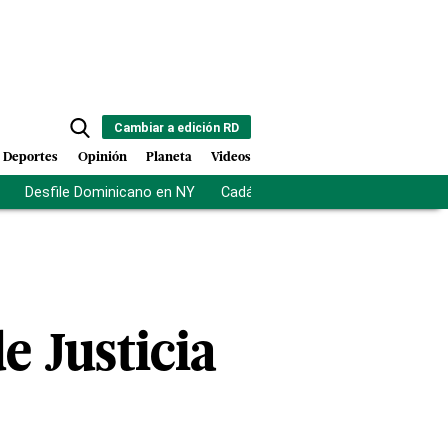
Cambiar a edición RD
Deportes
Opinión
Planeta
Videos
Desfile Dominicano en NY
Cadáveres en Chicago
Centro d
e Justicia