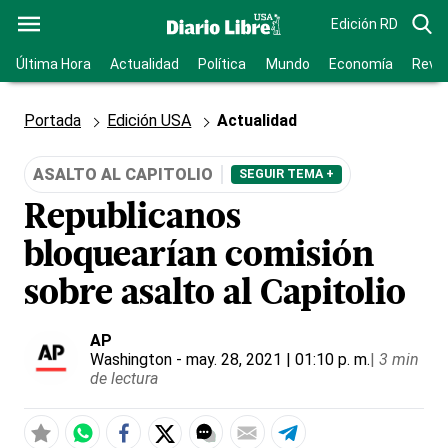
Edición RD
Última Hora
Actualidad
Política
Mundo
Economía
Revis
Portada
Edición USA
Actualidad
ASALTO AL CAPITOLIO
SEGUIR TEMA +
Republicanos
bloquearían comisión
sobre asalto al Capitolio
AP
Washington
- may. 28, 2021 | 01:10 p. m.
|
3 min
de lectura