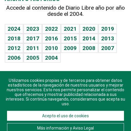
Hablando con el pediatra
Línea de hit
Más firmas
Hecho en casa
Cumpleaños
Accede al contenido de Diario Libre año por año
desde el 2004.
Diario de nutrición
BRV
Mundo gamer
RSS
Vida y familia
TBT Deportivo
Guía del dinero
Horóscopos
2024
2023
2022
2021
2020
2019
Eñe
2018
2017
2016
2015
2014
2013
Crucigramas
2012
2011
2010
2009
2008
2007
Celebrando la vida
2006
2005
2004
Sin complejos
En pocas palabras
Utilizamos cookies propias y de terceros para obtener datos
Descarga nuestras aplicaciones para Android, iOS y
Escuchando al corazón
estadísticos de la navegación de nuestros usuarios y mejorar
sistema Huawei.
nuestros servicios. Esto nos permite personalizar el contenido
que ofrecemos y mostrar publicidad relacionada a sus
Economía Personal
intereses. Si continúa navegando, consideramos que acepta su
uso.
Consulta Libre
Acepto el uso de cookies
© 2021 Diario Libre, todos los derechos reservados.
Consulta el
Aviso Legal
. Ponte en
Contacto
con
Más información y Aviso Legal