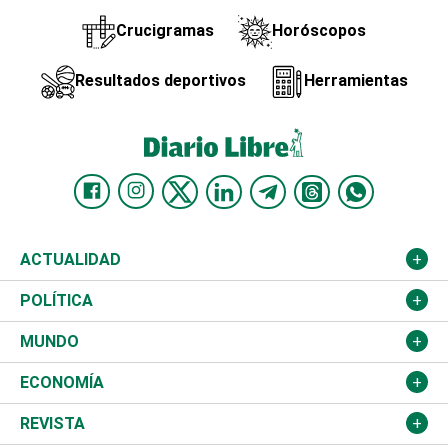
Crucigramas
Horóscopos
Resultados deportivos
Herramientas
ACTUALIDAD
Nacional
POLÍTICA
Ciudad
Partidos
MUNDO
Educación
JCE
Estados Unidos
ECONOMÍA
Salud
TSE
América Latina
Finanzas
REVISTA