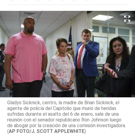
Gladys Sicknick, centro, la madre de Brian Sicknick, el
agente de policía del Capitolio que murió de heridas
sufridas durante el asalto del 6 de enero, sale de una
reunión con el senador republicano Ron Johnson luego
de abogar por la creación de una comisión investigadora.
(
AP FOTO/J. SCOTT APPLEWHITE
)