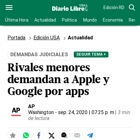
Edición RD
Última Hora
Actualidad
Política
Mundo
Economía
Revis
Portada
Edición USA
Actualidad
DEMANDAS JUDICIALES
SEGUIR TEMA +
Rivales menores
demandan a Apple y
Google por apps
AP
Washington
- sep. 24, 2020 | 07:25 p. m.
|
3 min
de lectura