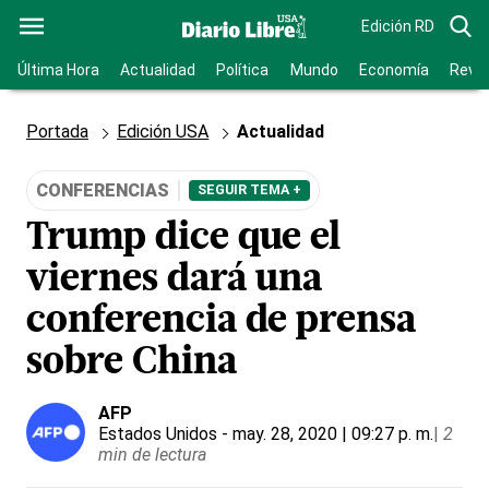
Edición RD
Última Hora
Actualidad
Política
Mundo
Economía
Revis
Portada
Edición USA
Actualidad
CONFERENCIAS
SEGUIR TEMA +
Trump dice que el
viernes dará una
conferencia de prensa
sobre China
AFP
Estados Unidos
- may. 28, 2020 | 09:27 p. m.
|
2
min de lectura