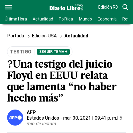
Edición RD
Última Hora
Actualidad
Política
Mundo
Economía
Revis
Portada
Edición USA
Actualidad
TESTIGO
SEGUIR TEMA +
?Una testigo del juicio
Floyd en EEUU relata
que lamenta “no haber
hecho más”
AFP
Estados Unidos
- mar. 30, 2021 | 09:41 p. m.
|
5
min de lectura