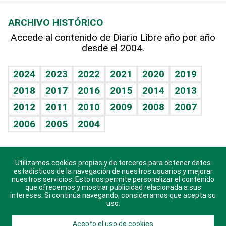
Macroeconomía
Mi mascota
Resultados deportivos
Lecturas
Planeta
Efemérides
ARCHIVO HISTÓRICO
Hablando con el pediatra
Línea de hit
Más firmas
Hecho en casa
Cumpleaños
Accede al contenido de Diario Libre año por año
desde el 2004.
Diario de nutrición
BRV
Mundo gamer
RSS
Vida y familia
TBT Deportivo
Guía del dinero
Horóscopos
2024
2023
2022
2021
2020
2019
Eñe
2018
2017
2016
2015
2014
2013
Crucigramas
2012
2011
2010
2009
2008
2007
Celebrando la vida
2006
2005
2004
Sin complejos
En pocas palabras
Utilizamos cookies propias y de terceros para obtener datos
Descarga nuestras aplicaciones para Android, iOS y
Escuchando al corazón
estadísticos de la navegación de nuestros usuarios y mejorar
sistema Huawei.
nuestros servicios. Esto nos permite personalizar el contenido
que ofrecemos y mostrar publicidad relacionada a sus
Economía Personal
intereses. Si continúa navegando, consideramos que acepta su
uso.
Consulta Libre
Acepto el uso de cookies