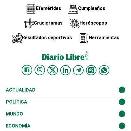
Efemérides
Cumpleaños
Crucigramas
Horóscopos
Resultados deportivos
Herramientas
ACTUALIDAD
Nacional
POLÍTICA
Ciudad
Partidos
MUNDO
Educación
JCE
Estados Unidos
ECONOMÍA