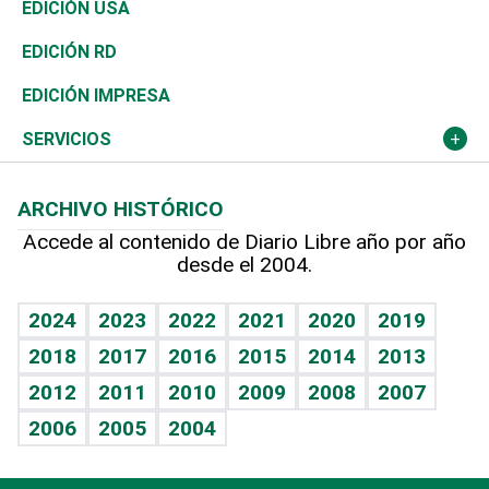
África
Vivienda
Buena Vida
Ciclismo
En Directo
Tecnología
Economía
EDICIÓN USA
Ocenanía
Telecom.
Sociales
Tenis
El Espía
Historia
Revista
EDICIÓN RD
Caribe
Global y variable
Novedades
Olimpismo
Noticiero Poteleche
Martes de tecnología
Deportes
EDICIÓN IMPRESA
Resto del mundo
Economía personal
Podcast Arte Libre
Más deportes
Columnistas
Cambio climático
Opinión
SERVICIOS
Macroeconomía
Mi mascota
Resultados deportivos
Lecturas
Planeta
Efemérides
ARCHIVO HISTÓRICO
Hablando con el pediatra
Línea de hit
Más firmas
Hecho en casa
Cumpleaños
Accede al contenido de Diario Libre año por año
desde el 2004.
Diario de nutrición
BRV
Mundo gamer
RSS
Vida y familia
TBT Deportivo
Guía del dinero
Horóscopos
2024
2023
2022
2021
2020
2019
Eñe
2018
2017
2016
2015
2014
2013
Crucigramas
2012
2011
2010
2009
2008
2007
Celebrando la vida
2006
2005
2004
Sin complejos
En pocas palabras