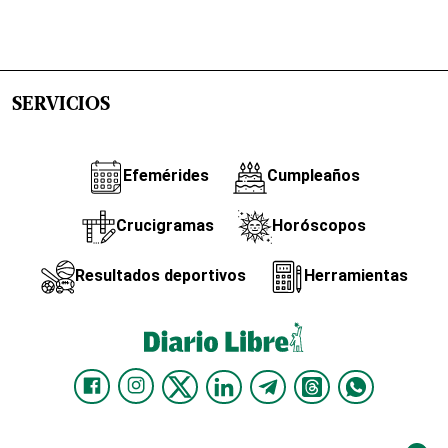
SERVICIOS
Efemérides
Cumpleaños
Crucigramas
Horóscopos
Resultados deportivos
Herramientas