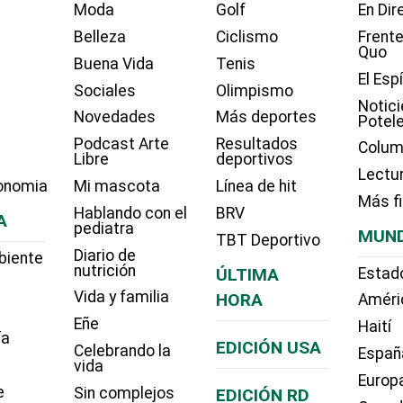
Moda
Golf
En Dir
Belleza
Ciclismo
Frente
Quo
Buena Vida
Tenis
El Esp
Sociales
Olimpismo
Notici
Novedades
Más deportes
Potel
Podcast Arte
Resultados
Colum
Libre
deportivos
Lectu
onomia
Mi mascota
Línea de hit
Más f
Hablando con el
BRV
A
pediatra
MUN
TBT Deportivo
Diario de
biente
nutrición
ÚLTIMA
Estad
Vida y familia
HORA
Améri
Eñe
Haití
ía
EDICIÓN USA
Celebrando la
Españ
vida
Europ
e
Sin complejos
EDICIÓN RD