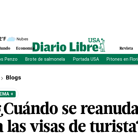
2
°F
Nubes
undo
Economía
Revista
os Penzo
Brote de salmonela
Portada USA
Pitones en Flor
Blogs
EMA +
¿Cuándo se reanuda
a las visas de turista