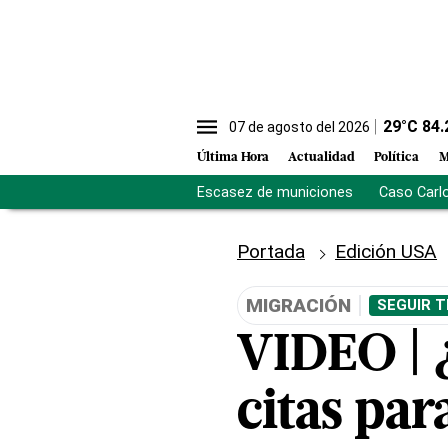
29
°C
84.
07 de agosto del 2026
Última Hora
Actualidad
Política
M
Escasez de municiones
Caso Carl
Portada
Edición USA
MIGRACIÓN
SEGUIR T
VIDEO | 
citas par