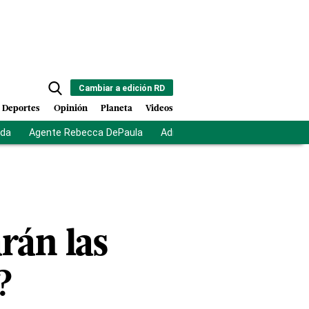
Cambiar a edición RD
Deportes
Opinión
Planeta
Videos
ida
Agente Rebecca DePaula
Adriano Espaillat
Multas a mi
rán las
?