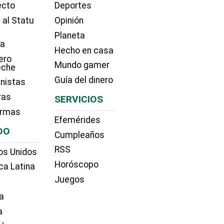
ecto
Deportes
 al Statu
Opinión
Planeta
ía
Hecho en casa
ero
Mundo gamer
eche
Guía del dinero
nistas
ras
SERVICIOS
irmas
Efemérides
DO
Cumpleaños
RSS
os Unidos
Horóscopo
ca Latina
Juegos
a
a