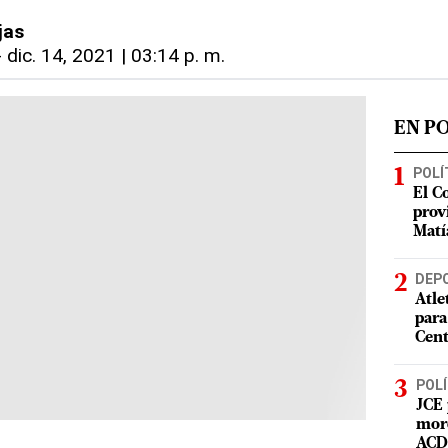
jas
-
dic. 14, 2021 | 03:14 p. m.
EN P
POLÍ
El C
prov
Matí
DEP
Atle
para
Cent
POLÍ
JCE 
mord
ACD 