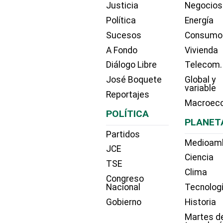
Justicia
Negocios
Política
Energía
Sucesos
Consumo
A Fondo
Vivienda
Diálogo Libre
Telecom.
José Boquete
Global y
variable
Reportajes
Macroec
POLÍTICA
PLANET
Partidos
Medioam
JCE
Ciencia
TSE
Clima
Congreso
Nacional
Tecnolog
Gobierno
Historia
Martes d