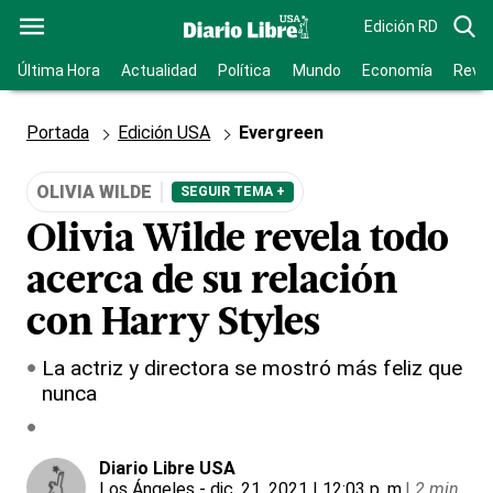
Edición RD
Última Hora
Actualidad
Política
Mundo
Economía
Revis
Portada
Edición USA
Evergreen
OLIVIA WILDE
SEGUIR TEMA +
Olivia Wilde revela todo
acerca de su relación
con Harry Styles
La actriz y directora se mostró más feliz que
nunca
Diario Libre USA
Los Ángeles
- dic. 21, 2021 | 12:03 p. m.
|
2 min