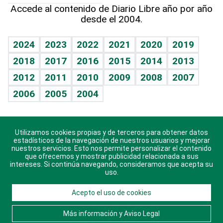
Línea de hit
Más firmas
Hecho en casa
Cumpleaños
Accede al contenido de Diario Libre año por año
desde el 2004.
Diario de nutrición
BRV
Mundo gamer
RSS
Vida y familia
TBT Deportivo
Guía del dinero
Horóscopos
2024
2023
2022
2021
2020
2019
Eñe
2018
2017
2016
2015
2014
2013
Crucigramas
2012
2011
2010
2009
2008
2007
Celebrando la vida
2006
2005
2004
Sin complejos
En pocas palabras
Utilizamos cookies propias y de terceros para obtener datos
Descarga nuestras aplicaciones para Android, iOS y
Escuchando al corazón
estadísticos de la navegación de nuestros usuarios y mejorar
sistema Huawei.
nuestros servicios. Esto nos permite personalizar el contenido
que ofrecemos y mostrar publicidad relacionada a sus
Economía Personal
intereses. Si continúa navegando, consideramos que acepta su
uso.
Consulta Libre
Acepto el uso de cookies
© 2021 Diario Libre, todos los derechos reservados.
Consulta el
Aviso Legal
. Ponte en
Contacto
con
Más información y Aviso Legal
nosotros y conoce más sobre Diario Libre