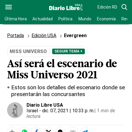
Edición RD
Última Hora
Actualidad
Política
Mundo
Economía
Revis
Portada
Edición USA
Evergreen
MISS UNIVERSO
SEGUIR TEMA +
Así será el escenario de
Miss Universo 2021
Estos son los detalles del escenario donde se
presentarán las concursantes
Diario Libre USA
Israel
- dic. 07, 2021 | 10:33 p. m.
|
1 min de
lectura