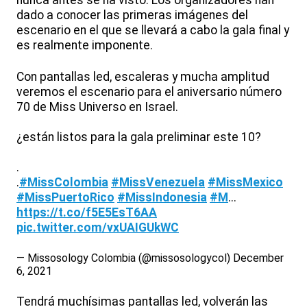
nunca antes se ha visto. Los organizadores han
dado a conocer las primeras imágenes del
escenario en el que se llevará a cabo la gala final y
es realmente imponente.
Con pantallas led, escaleras y mucha amplitud
veremos el escenario para el aniversario número
70 de Miss Universo en Israel.
¿están listos para la gala preliminar este 10?
.
.
#MissColombia
#MissVenezuela
#MissMexico
#MissPuertoRico
#MissIndonesia
#M
...
https://t.co/f5E5EsT6AA
pic.twitter.com/vxUAIGUkWC
— Missosology Colombia (@missosologycol)
December
6, 2021
Tendrá muchísimas pantallas led, volverán las