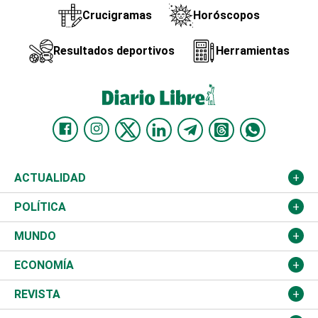
Crucigramas
Horóscopos
Resultados deportivos
Herramientas
ACTUALIDAD
Nacional
POLÍTICA
Ciudad
Partidos
MUNDO
Educación
JCE
Estados Unidos
ECONOMÍA
Salud
TSE
América Latina
Finanzas
REVISTA