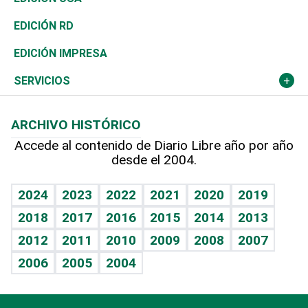
Ocenanía
Telecom.
Sociales
Tenis
El Espía
Historia
Revista
EDICIÓN RD
Caribe
Global y variable
Novedades
Olimpismo
Noticiero Poteleche
Martes de tecnología
Deportes
EDICIÓN IMPRESA
Resto del mundo
Economía personal
Podcast Arte Libre
Más deportes
Columnistas
Cambio climático
Opinión
SERVICIOS
Macroeconomía
Mi mascota
Resultados deportivos
Lecturas
Planeta
Efemérides
ARCHIVO HISTÓRICO
Hablando con el pediatra
Línea de hit
Más firmas
Hecho en casa
Cumpleaños
Accede al contenido de Diario Libre año por año
desde el 2004.
Diario de nutrición
BRV
Mundo gamer
RSS
Vida y familia
TBT Deportivo
Guía del dinero
Horóscopos
2024
2023
2022
2021
2020
2019
Eñe
2018
2017
2016
2015
2014
2013
Crucigramas
2012
2011
2010
2009
2008
2007
Celebrando la vida
2006
2005
2004
Sin complejos
En pocas palabras