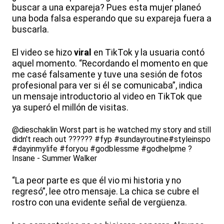
buscar a una expareja? Pues esta mujer planeó
una boda falsa esperando que su expareja fuera a
buscarla.
El video se hizo
viral
en TikTok y la usuaria contó
aquel momento. “Recordando el momento en que
me casé falsamente y tuve una sesión de fotos
profesional para ver si él se comunicaba”, indica
un mensaje introductorio al video en TikTok que
ya superó el millón de visitas.
@dieschaklin
Worst part is he watched my story and still
didn't reach out ??????
#fyp
#sundayroutine
#
styleinspo
#
dayinmylife
#
foryou
#
godblessme
#
godhelpme
?
Insane - Summer Walker
“La peor parte es que él vio mi historia y no
regresó”, lee otro mensaje. La chica se cubre el
rostro con una evidente señal de vergüenza.