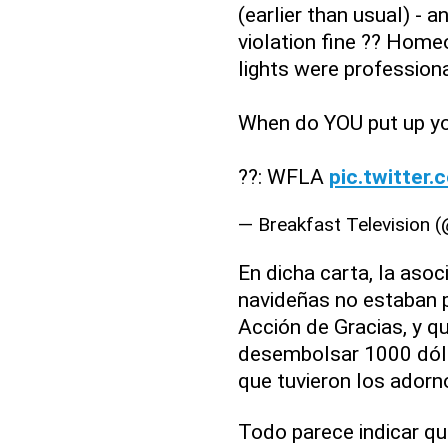
(earlier than usual) -
violation fine ?? Hom
lights were profession
When do YOU put up yo
??: WFLA
pic.twitte
— Breakfast Television 
En dicha carta, la aso
navideñas no estaban p
Acción de Gracias, y qu
desembolsar 1000 dóla
que tuvieron los adorn
Todo parece indicar qu