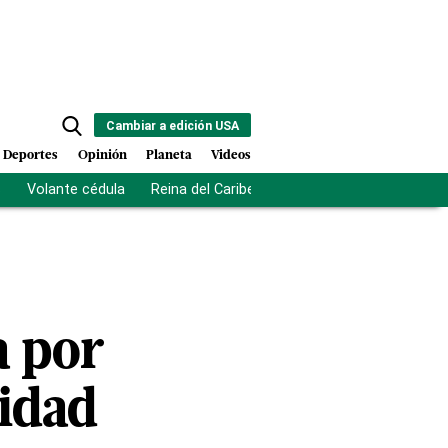
Cambiar a edición USA
Deportes
Opinión
Planeta
Videos
s
Volante cédula
Reina del Caribe
Clausura Juegos Centro
a por
vidad