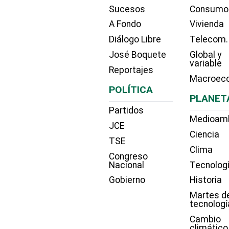
Sucesos
Consumo
A Fondo
Vivienda
Diálogo Libre
Telecom.
José Boquete
Global y
variable
Reportajes
Macroec
POLÍTICA
PLANET
Partidos
Medioam
JCE
Ciencia
TSE
Clima
Congreso
Nacional
Tecnolog
Gobierno
Historia
Martes d
tecnologí
Cambio
climático