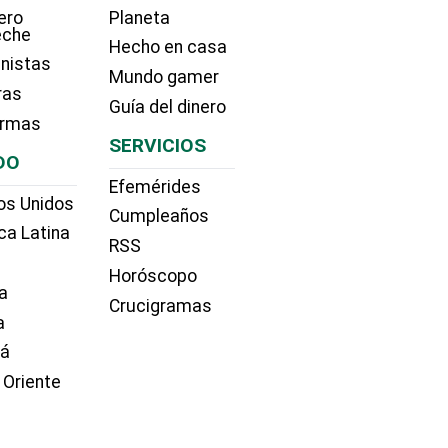
ero
Planeta
eche
Hecho en casa
nistas
Mundo gamer
ras
Guía del dinero
irmas
SERVICIOS
DO
Efemérides
os Unidos
Cumpleaños
ca Latina
RSS
Horóscopo
a
Crucigramas
a
dá
 Oriente