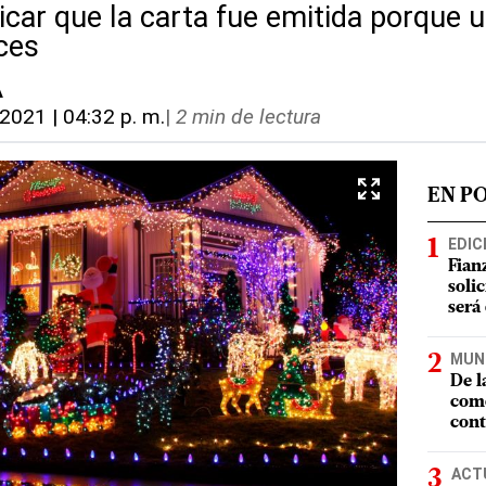
icar que la carta fue emitida porque u
ces
A
 2021 | 04:32 p. m.
|
2 min de lectura
EN P
EDIC
Fian
soli
será
MUN
De l
como
cont
ACT