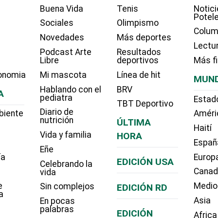
Buena Vida
Tenis
Notici
Potel
Sociales
Olimpismo
Colum
Novedades
Más deportes
Lectu
Podcast Arte
Resultados
Libre
deportivos
Más f
onomia
Mi mascota
Línea de hit
MUN
Hablando con el
BRV
A
pediatra
Estad
TBT Deportivo
Diario de
biente
Améri
nutrición
ÚLTIMA
Haití
Vida y familia
HORA
Españ
Eñe
ía
Europ
EDICIÓN USA
Celebrando la
Cana
vida
e
Medio
Sin complejos
EDICIÓN RD
a
Asia
En pocas
palabras
EDICIÓN
Africa