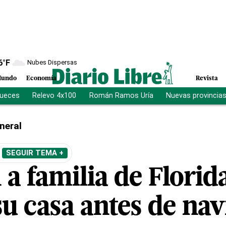
6
°F
Nubes Dispersas
undo
Economía
Revista
jueces
Relevo 4x100
Román Ramos Uría
Nuevas provincia
neral
SEGUIR TEMA +
a familia de Florid
su casa antes de na