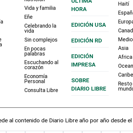
ÚLTIMA
Haití
Vida y familia
HORA
Españ
Eñe
ía
Europ
EDICIÓN USA
Celebrando la
Cana
vida
e
Medio
Sin complejos
EDICIÓN RD
a
Asia
En pocas
palabras
EDICIÓN
Africa
Escuchando al
IMPRESA
Ocean
corazón
Carib
Economía
SOBRE
Personal
Resto
DIARIO LIBRE
mund
Consulta Libre
de al contenido de Diario Libre año por año desde el