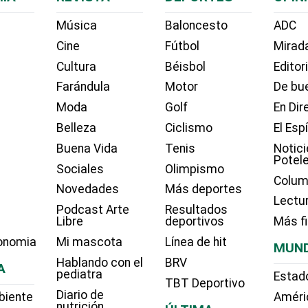
Música
Baloncesto
ADC
Cine
Fútbol
Mirada
Cultura
Béisbol
Editor
Farándula
Motor
De bue
Moda
Golf
En Dir
Belleza
Ciclismo
El Esp
Buena Vida
Tenis
Notici
Potel
Sociales
Olimpismo
Colum
Novedades
Más deportes
Lectu
Podcast Arte
Resultados
Libre
deportivos
Más f
onomia
Mi mascota
Línea de hit
MUN
Hablando con el
BRV
A
pediatra
Estad
TBT Deportivo
Diario de
biente
Améri
nutrición