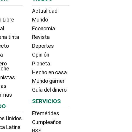
Actualidad
 Libre
Mundo
ial
Economía
na tinta
Revista
ecto
Deportes
ía
Opinión
ero
Planeta
eche
Hecho en casa
nistas
Mundo gamer
ras
Guía del dinero
irmas
SERVICIOS
DO
Efemérides
os Unidos
Cumpleaños
ca Latina
RSS