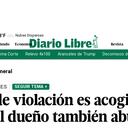
8
°F
Nubes Dispersas
undo
Economía
Revista
ema Corte
Relevo 4x100
Aranceles de Trump
Decomisos d
neral
LES
SEGUIR TEMA +
e violación es acog
el dueño también ab