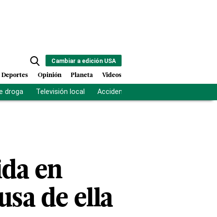
Cambiar a edición USA
Deportes
Opinión
Planeta
Videos
e droga
Televisión local
Accidente Los Ríos
Fuerza antipand
ida en
usa de ella