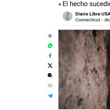
El hecho sucedi
Diario Libre US
Connecticut
-
di