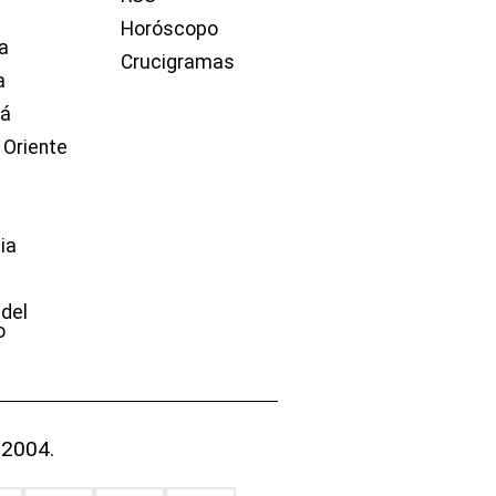
Horóscopo
a
Crucigramas
a
dá
 Oriente
ia
e
 del
o
 2004.