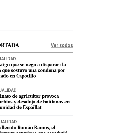
Ver todos
ORTADA
UALIDAD
stigo que se negó a disparar: la
a que sostuvo una condena por
tado en Capotillo
UALIDAD
inato de agricultor provoca
urbios y desalojo de haitianos en
nidad de Espaillat
UALIDAD
allecido Román Ramos, el