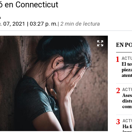
ó en Connecticut
A
c. 07, 2021 | 03:27 p. m.
|
2 min de lectura
EN P
ACT
El te
piez
aten
ACT
Ases
dist
comu
ACT
Ha f