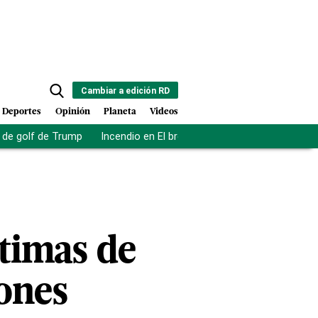
Cambiar a edición RD
Deportes
Opinión
Planeta
Videos
de golf de Trump
Incendio en El bronx
Muerte asistida en NY
timas de
iones