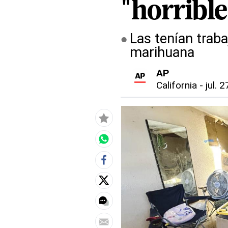
"horrible
Las tenían trab
marihuana
AP
California
-
jul. 