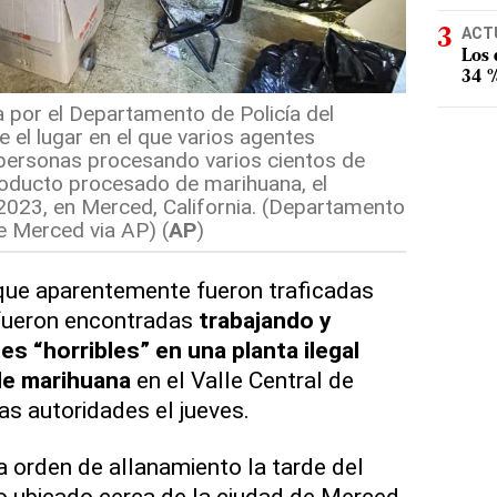
ACT
Los
34 %
 por el Departamento de Policía del
el lugar en el que varios agentes
 personas procesando varios cientos de
roducto procesado de marihuana, el
 2023, en Merced, California. (Departamento
e Merced via AP) (
AP
)
ue aparentemente fueron traficadas
fueron encontradas
trabajando y
s “horribles” en una planta ilegal
de marihuana
en el Valle Central de
las autoridades el jueves.
 orden de allanamiento la tarde del
o ubicado cerca de la ciudad de Merced