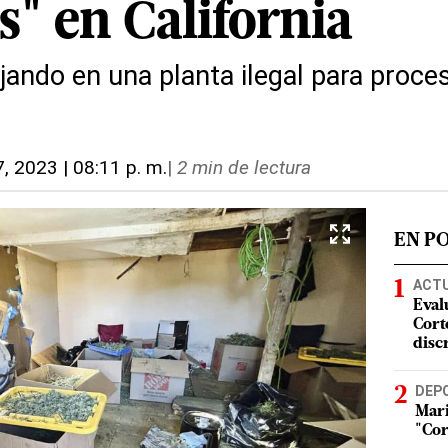
s" en California
ajando en una planta ilegal para proc
27, 2023 | 08:11 p. m.
|
2 min de lectura
EN P
ACT
Eval
Corte
disc
DEP
Mari
"Cor