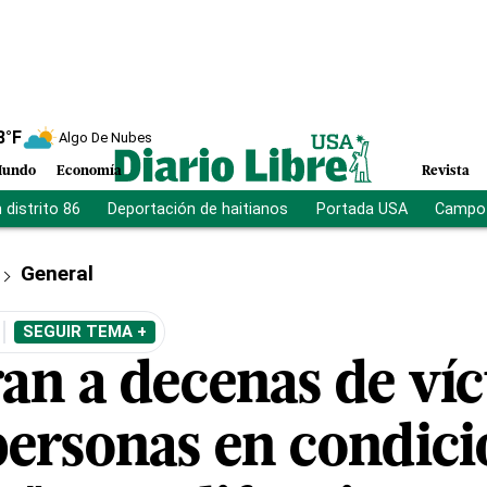
8
°F
Algo De Nubes
undo
Economía
Revista
distrito 86
Deportación de haitianos
Portada USA
Campo 
General
SEGUIR TEMA +
an a decenas de víc
 personas en condic