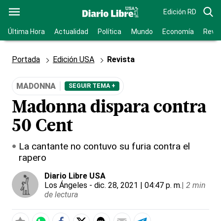
Edición RD
Última Hora
Actualidad
Política
Mundo
Economía
Revis
Portada
Edición USA
Revista
MADONNA
SEGUIR TEMA +
Madonna dispara contra
50 Cent
La cantante no contuvo su furia contra el
rapero
Diario Libre USA
Los Ángeles
- dic. 28, 2021 | 04:47 p. m.
|
2 min
de lectura