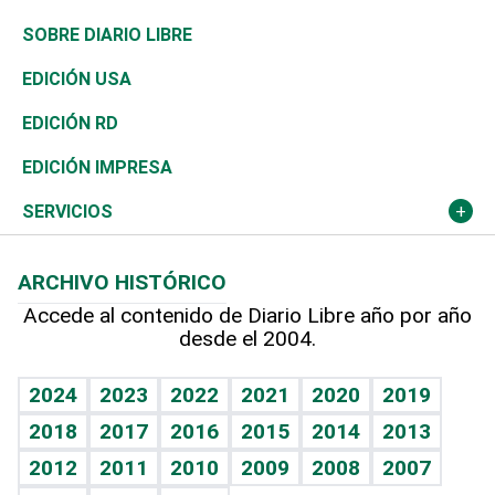
José Boquete
Asia
Consumo
Belleza
Golf
De buena tinta
Clima
Mundo
SOBRE DIARIO LIBRE
Reportajes
África
Vivienda
Buena Vida
Ciclismo
En Directo
Tecnología
Economía
EDICIÓN USA
Ocenanía
Telecom.
Sociales
Tenis
El Espía
Historia
Revista
EDICIÓN RD
Caribe
Global y variable
Novedades
Olimpismo
Noticiero Poteleche
Martes de tecnología
Deportes
EDICIÓN IMPRESA
Resto del mundo
Economía personal
Podcast Arte Libre
Más deportes
Columnistas
Cambio climático
Opinión
SERVICIOS
Macroeconomía
Mi mascota
Resultados deportivos
Lecturas
Planeta
Efemérides
ARCHIVO HISTÓRICO
Hablando con el pediatra
Línea de hit
Más firmas
Hecho en casa
Cumpleaños
Accede al contenido de Diario Libre año por año
desde el 2004.
Diario de nutrición
BRV
Mundo gamer
RSS
Vida y familia
TBT Deportivo
Guía del dinero
Horóscopos
2024
2023
2022
2021
2020
2019
Eñe
2018
2017
2016
2015
2014
2013
Crucigramas
2012
2011
2010
2009
2008
2007
Celebrando la vida