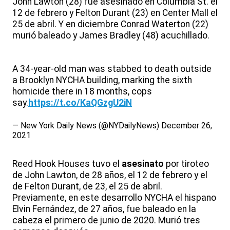
John Lawton (28) fue asesinado en Columbia St. el
12 de febrero y Felton Durant (23) en Center Mall el
25 de abril. Y en diciembre Conrad Waterton (22)
murió baleado y James Bradley (48) acuchillado.
A 34-year-old man was stabbed to death outside
a Brooklyn NYCHA building, marking the sixth
homicide there in 18 months, cops
say.
https://t.co/KaQGzgU2iN
— New York Daily News (@NYDailyNews)
December 26,
2021
Reed Hook Houses tuvo el
asesinato
por tiroteo
de John Lawton, de 28 años, el 12 de febrero y el
de Felton Durant, de 23, el 25 de abril.
Previamente, en este desarrollo NYCHA el hispano
Elvin Fernández, de 27 años, fue baleado en la
cabeza el primero de junio de 2020. Murió tres