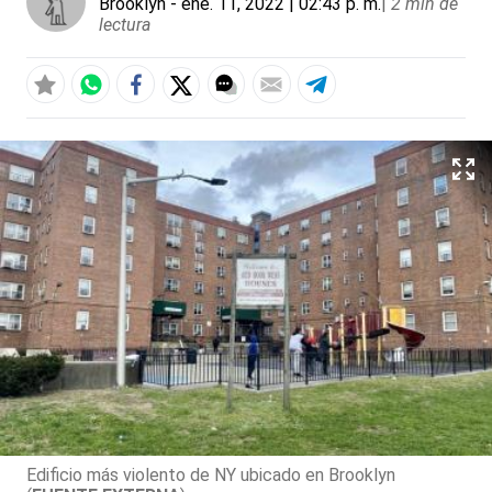
Brooklyn
- ene. 11, 2022 | 02:43 p. m.
|
2 min de
lectura
Edificio más violento de NY ubicado en Brooklyn