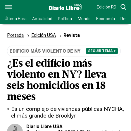
Edición RD
Última Hora
Actualidad
Política
Mundo
Economía
Revis
Portada
Edición USA
Revista
EDIFICIO MÁS VIOLENTO DE NY
SEGUIR TEMA +
¿Es el edificio más
violento en NY? lleva
seis homicidios en 18
meses
Es un complejo de viviendas públicas NYCHA,
el más grande de Brooklyn
Diario Libre USA