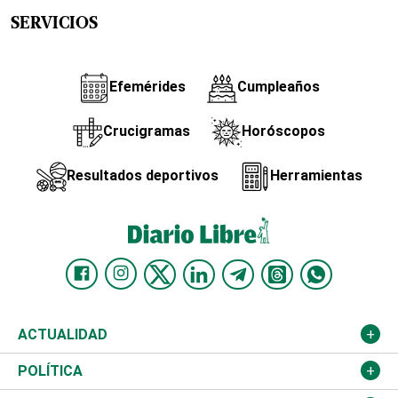
SERVICIOS
Efemérides
Cumpleaños
Crucigramas
Horóscopos
Resultados deportivos
Herramientas
ACTUALIDAD
Nacional
POLÍTICA