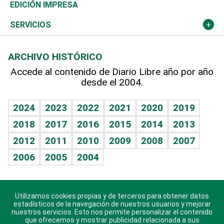
Caribe
Global y variable
Novedades
Olimpismo
Noticiero Poteleche
Martes de tecnología
Deportes
EDICIÓN IMPRESA
Resto del mundo
Economía personal
Podcast Arte Libre
Más deportes
Columnistas
Cambio climático
Opinión
SERVICIOS
Macroeconomía
Mi mascota
Resultados deportivos
Lecturas
Planeta
Efemérides
ARCHIVO HISTÓRICO
Hablando con el pediatra
Línea de hit
Más firmas
Hecho en casa
Cumpleaños
Accede al contenido de Diario Libre año por año
desde el 2004.
Diario de nutrición
BRV
Mundo gamer
RSS
Vida y familia
TBT Deportivo
Guía del dinero
Horóscopos
2024
2023
2022
2021
2020
2019
Eñe
2018
2017
2016
2015
2014
2013
Crucigramas
2012
2011
2010
2009
2008
2007
Celebrando la vida
2006
2005
2004
Sin complejos
En pocas palabras
Utilizamos cookies propias y de terceros para obtener datos
Descarga nuestras aplicaciones para Android, iOS y
Escuchando al corazón
estadísticos de la navegación de nuestros usuarios y mejorar
sistema Huawei.
nuestros servicios. Esto nos permite personalizar el contenido
que ofrecemos y mostrar publicidad relacionada a sus
Economía Personal