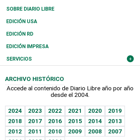
José Boquete
Asia
Consumo
Belleza
Golf
De buena tinta
Clima
Mundo
SOBRE DIARIO LIBRE
Reportajes
África
Vivienda
Buena Vida
Ciclismo
En Directo
Tecnología
Economía
EDICIÓN USA
Ocenanía
Telecom.
Sociales
Tenis
El Espía
Historia
Revista
EDICIÓN RD
Caribe
Global y variable
Novedades
Olimpismo
Noticiero Poteleche
Martes de tecnología
Deportes
EDICIÓN IMPRESA
Resto del mundo
Economía personal
Podcast Arte Libre
Más deportes
Columnistas
Cambio climático
Opinión
SERVICIOS
Macroeconomía
Mi mascota
Resultados deportivos
Lecturas
Planeta
Efemérides
ARCHIVO HISTÓRICO
Hablando con el pediatra
Línea de hit
Más firmas
Hecho en casa
Cumpleaños
Accede al contenido de Diario Libre año por año
desde el 2004.
Diario de nutrición
BRV
Mundo gamer
RSS
Vida y familia
TBT Deportivo
Guía del dinero
Horóscopos
2024
2023
2022
2021
2020
2019
Eñe
2018
2017
2016
2015
2014
2013
Crucigramas
2012
2011
2010
2009
2008
2007
Celebrando la vida