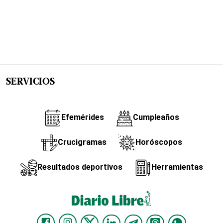
SERVICIOS
Efemérides
Cumpleaños
Crucigramas
Horóscopos
Resultados deportivos
Herramientas