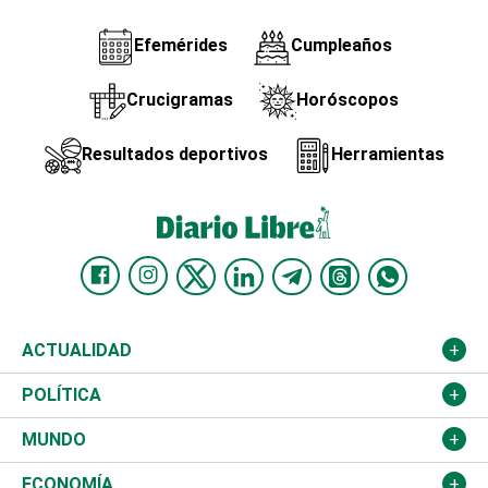
Efemérides
Cumpleaños
Crucigramas
Horóscopos
Resultados deportivos
Herramientas
ACTUALIDAD
Nacional
POLÍTICA
Ciudad
Partidos
MUNDO
Educación
JCE
Estados Unidos
ECONOMÍA