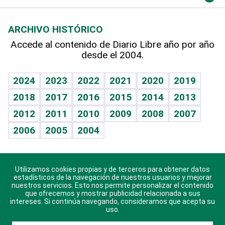
Macroeconomía
Mi mascota
Resultados deportivos
Lecturas
Planeta
Efemérides
ARCHIVO HISTÓRICO
Hablando con el pediatra
Línea de hit
Más firmas
Hecho en casa
Cumpleaños
Accede al contenido de Diario Libre año por año
desde el 2004.
Diario de nutrición
BRV
Mundo gamer
RSS
Vida y familia
TBT Deportivo
Guía del dinero
Horóscopos
2024
2023
2022
2021
2020
2019
Eñe
2018
2017
2016
2015
2014
2013
Crucigramas
2012
2011
2010
2009
2008
2007
Celebrando la vida
2006
2005
2004
Sin complejos
En pocas palabras
Utilizamos cookies propias y de terceros para obtener datos
Descarga nuestras aplicaciones para Android, iOS y
Escuchando al corazón
estadísticos de la navegación de nuestros usuarios y mejorar
sistema Huawei.
nuestros servicios. Esto nos permite personalizar el contenido
que ofrecemos y mostrar publicidad relacionada a sus
Economía Personal
intereses. Si continúa navegando, consideramos que acepta su
uso.
Consulta Libre