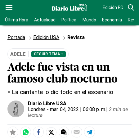
Edición RD
Última Hora
Actualidad
Política
Mundo
Economía
Revis
Portada
Edición USA
Revista
ADELE
SEGUIR TEMA +
Adele fue vista en un
famoso club nocturno
La cantante lo dio todo en el escenario
Diario Libre USA
Londres
- mar. 04, 2022 | 06:08 p. m.
|
2 min de
lectura