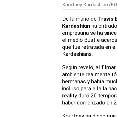
Kourtney Kardashian (
FU
De la mano de
Travis 
Kardashian
ha entrado
empresaria se ha since
el medio Bustle acerca
que fue retratada en el
Kardashians.
Según reveló, al filma
ambiente realmente tóx
hermanas y había much
incluso para ella la hac
reality duró 20 tempora
haber comenzado en 2
Kourtney ha dicho que 