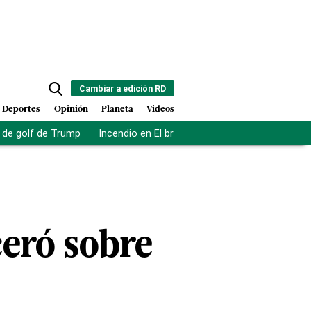
Cambiar a edición RD
Deportes
Opinión
Planeta
Videos
de golf de Trump
Incendio en El bronx
Muerte asistida en NY
ceró sobre