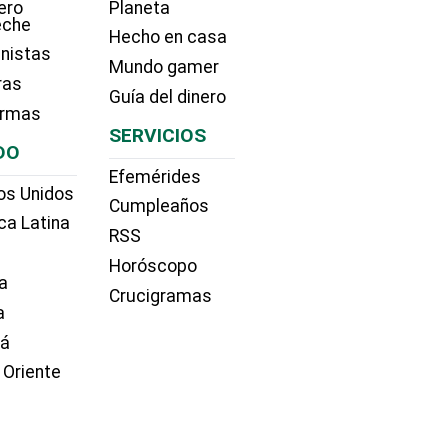
ero
Planeta
eche
Hecho en casa
nistas
Mundo gamer
ras
Guía del dinero
irmas
SERVICIOS
DO
Efemérides
os Unidos
Cumpleaños
ca Latina
RSS
Horóscopo
a
Crucigramas
a
dá
 Oriente