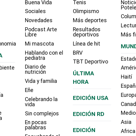
Buena Vida
Tenis
Notici
Potel
Sociales
Olimpismo
Colum
Novedades
Más deportes
Lectu
Podcast Arte
Resultados
Libre
deportivos
Más f
onomia
Mi mascota
Línea de hit
MUN
Hablando con el
BRV
A
pediatra
Estad
TBT Deportivo
Diario de
biente
Améri
nutrición
ÚLTIMA
Haití
Vida y familia
HORA
Españ
Eñe
ía
Europ
EDICIÓN USA
Celebrando la
Cana
vida
e
Medio
Sin complejos
EDICIÓN RD
a
Asia
En pocas
palabras
EDICIÓN
Africa