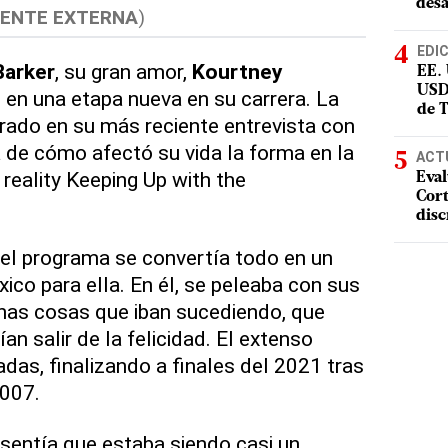
desa
ENTE EXTERNA
)
EDI
Barker
, su gran amor,
Kourtney
EE.
USD
 en una etapa nueva en su carrera. La
de 
rado en su más reciente entrevista con
 de cómo afectó su vida la forma en la
ACT
 reality Keeping Up with the
Eval
Cort
disc
r el programa se convertía todo en un
ico para ella. En él, se peleaba con sus
as cosas que iban sucediendo, que
ían salir de la felicidad. El extenso
das, finalizando a finales del 2021 tras
007.
sentía que estaba siendo casi un