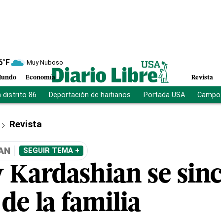
6
°F
Muy Nuboso
undo
Economía
Revista
distrito 86
Deportación de haitianos
Portada USA
Campo 
Revista
AN
SEGUIR TEMA +
 Kardashian se sin
 de la familia