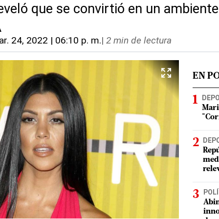
eveló que se convirtió en un ambiente
A
r. 24, 2022 | 06:10 p. m.
|
2 min de lectura
EN P
DEP
Mari
"Cor
DEP
Repú
meda
rele
POLÍ
Abin
inno