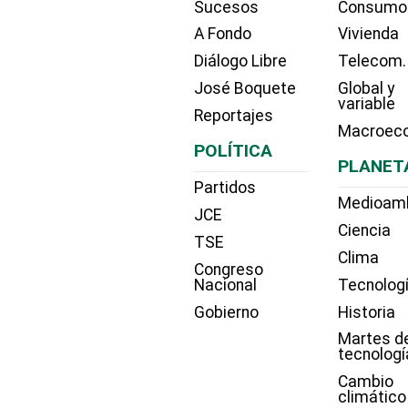
Sucesos
Consumo
A Fondo
Vivienda
Diálogo Libre
Telecom.
José Boquete
Global y
variable
Reportajes
Macroec
POLÍTICA
PLANET
Partidos
Medioam
JCE
Ciencia
TSE
Clima
Congreso
Nacional
Tecnolog
Gobierno
Historia
Martes d
tecnologí
Cambio
climático