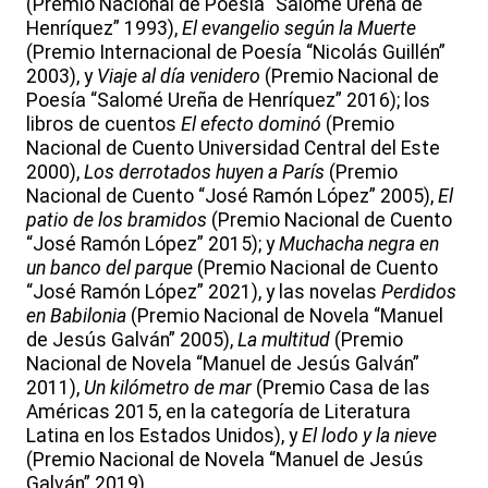
(Premio Nacional de Poesía “Salomé Ureña de
Henríquez” 1993),
El evangelio según la Muerte
(Premio Internacional de Poesía “Nicolás Guillén”
2003), y
Viaje al día venidero
(Premio Nacional de
Poesía “Salomé Ureña de Henríquez” 2016); los
libros de cuentos
El efecto dominó
(Premio
Nacional de Cuento Universidad Central del Este
2000),
Los derrotados huyen a París
(Premio
Nacional de Cuento “José Ramón López” 2005),
El
patio de los bramidos
(Premio Nacional de Cuento
“José Ramón López” 2015); y
Muchacha negra en
un banco del parque
(Premio Nacional de Cuento
“José Ramón López” 2021), y las novelas
Perdidos
en Babilonia
(Premio Nacional de Novela “Manuel
de Jesús Galván” 2005),
La multitud
(Premio
Nacional de Novela “Manuel de Jesús Galván”
2011),
Un kilómetro de mar
(Premio Casa de las
Américas 2015, en la categoría de Literatura
Latina en los Estados Unidos), y
El lodo y la nieve
(Premio Nacional de Novela “Manuel de Jesús
Galván” 2019).