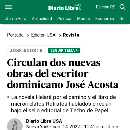
Edición RD
Última Hora
Actualidad
Política
Mundo
Economía
Revis
Portada
Edición USA
Revista
JOSÉ ACOSTA
SEGUIR TEMA +
Circulan dos nuevas
obras del escritor
dominicano José Acosta
La novela Helará por el camino y el libro de
microrrelatos Retratos hablados circulan
bajo el sello editorial de Techo de Papel
Diario Libre USA
Nueva York
- sep. 14, 2022 | 11:41 a. m.
|
4 min