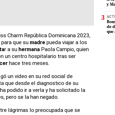
y Ma
ACT
Bomb
de d
que 
iss Charm República Dominicana 2023,
para que su
madre
pueda viajar a los
ta
r a su
hermana
Paola Campio, quien
n un centro hospitalario tras ser
cer
hace tres meses.
gó un video en su red social de
a que desde el diagnostico de su
a podido ir a verla y ha solicitado la
s, pero se la han negado.
tre lágrimas lo preocupada que se