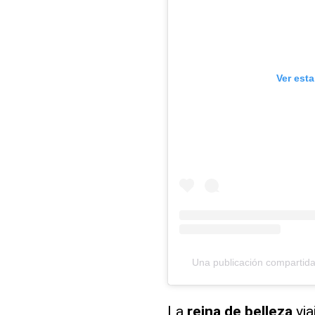
Ver est
Una publicación compartid
La
reina de belleza
via