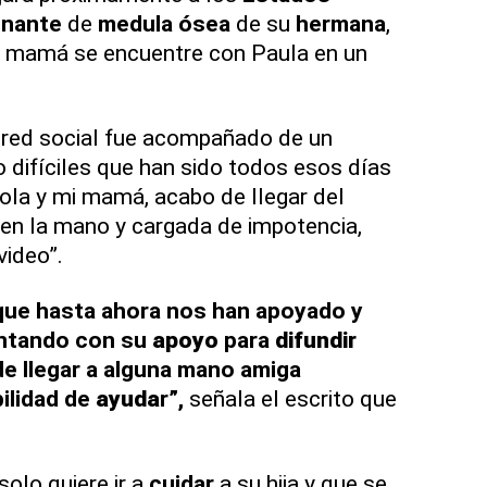
nante
de
medula ósea
de su
hermana
,
i mamá se encuentre con Paula en un
 red social fue acompañado de un
 difíciles que han sido todos esos días
aola y mi mamá, acabo de llegar del
 en la mano y cargada de impotencia,
video”.
 que hasta ahora nos han apoyado y
ntando con su
apoyo
para
difundir
de llegar a alguna mano amiga
ilidad de
ayuda
r”,
señala el escrito que
olo quiere ir a
cuidar
a su hija y que se