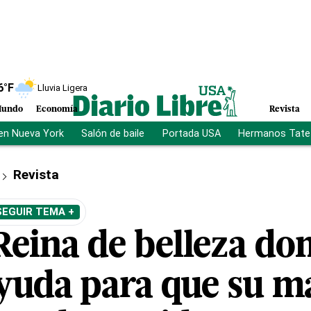
6
°F
Lluvia Ligera
undo
Economía
Revista
en Nueva York
Salón de baile
Portada USA
Hermanos Tate
Revista
SEGUIR TEMA +
Reina de belleza do
 ayuda para que su 