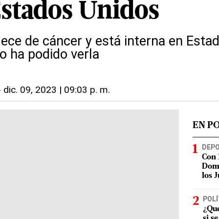
Estados Unidos
ce de cáncer y está interna en Estad
o ha podido verla
-
dic. 09, 2023 | 09:03 p. m.
EN P
DEP
Con 
Domi
los 
POLÍ
¿Qué
si s