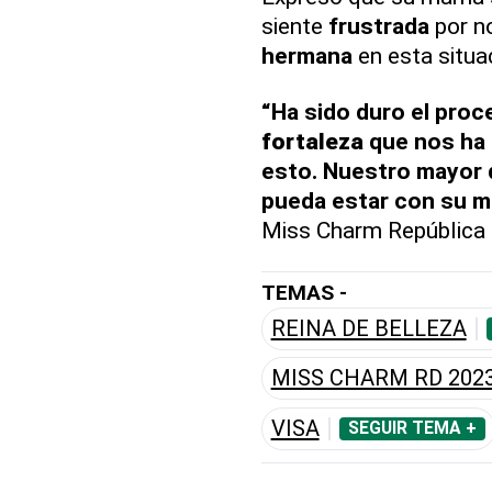
siente
frustrada
por n
hermana
en esta situa
“Ha sido duro el proc
fortaleza
que nos ha 
esto. Nuestro mayor 
pueda estar con su ma
Miss Charm República
TEMAS -
REINA DE BELLEZA
MISS CHARM RD 202
VISA
SEGUIR TEMA +