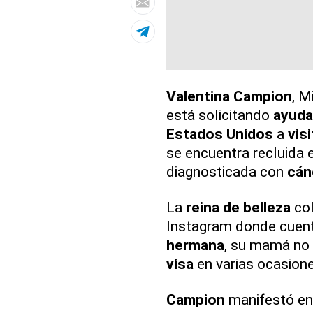
Valentina
Campion
, M
está solicitando
ayuda
Estados Unidos
a
visi
se encuentra recluida e
diagnosticada con
cán
La
reina de belleza
col
Instagram donde cuent
hermana
, su mamá no h
visa
en varias ocasione
Campion
manifestó en