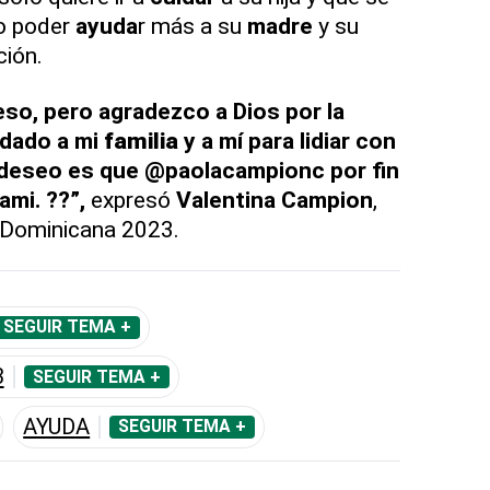
o poder
ayuda
r más a su
madre
y su
ción.
eso, pero agradezco a Dios por la
dado a mi
familia
y a mí para lidiar con
deseo es que @paolacampionc por fin
mi. ??”,
expresó
Valentina
Campion
,
 Dominicana 2023.
SEGUIR TEMA +
3
SEGUIR TEMA +
AYUDA
SEGUIR TEMA +