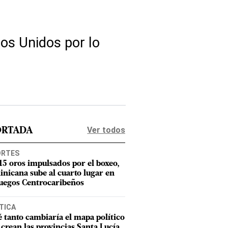
os Unidos por lo
Ver todos
ORTADA
ORTES
15 oros impulsados por el boxeo,
nicana sube al cuarto lugar en
Juegos Centrocaribeños
TICA
 tanto cambiaría el mapa político
e crean las provincias Santa Lucía