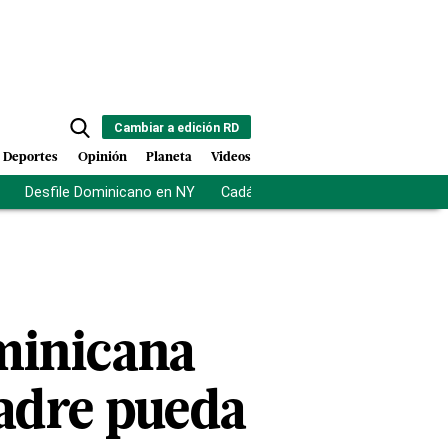
Cambiar a edición RD
Deportes
Opinión
Planeta
Videos
Desfile Dominicano en NY
Cadáveres en Chicago
Centro d
minicana
madre pueda