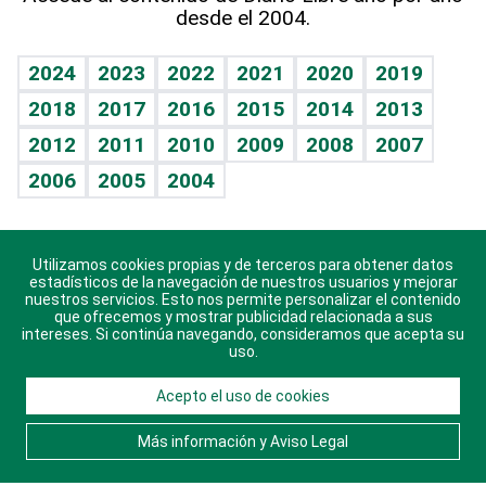
desde el 2004.
Diario de nutrición
Libreta deportiva
Lecturas
Mundo gamer
RSS
Vida y familia
BRV
Más firmas
Guía del dinero
Horóscopos
2024
2023
2022
2021
2020
2019
Eñe
TBT Deportivo
2018
2017
2016
2015
2014
2013
Juegos
2012
2011
2010
2009
2008
2007
Celebrando la vida
2006
2005
2004
Sin complejos
En pocas palabras
Utilizamos cookies propias y de terceros para obtener datos
Descarga nuestras aplicaciones para Android, iOS y
Escuchando al corazón
estadísticos de la navegación de nuestros usuarios y mejorar
sistema Huawei.
nuestros servicios. Esto nos permite personalizar el contenido
que ofrecemos y mostrar publicidad relacionada a sus
Economía Personal
intereses. Si continúa navegando, consideramos que acepta su
uso.
Consulta Libre
Acepto el uso de cookies
© 2021 Diario Libre, todos los derechos reservados.
Consulta el
Aviso Legal
. Ponte en
Contacto
con
Más información y Aviso Legal
nosotros y conoce más sobre Diario Libre